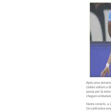
Após uma semana v
clubes voltam a d
pausa por já esta
chegam embaladas 
Neste cenário, a 
Os confrontos env