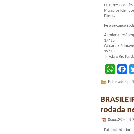
Os times do Cafez
Municipal de Fute
Flores.
Pela segunda roda
A rodada terá seq
17h15
Caicara x Primav
19h15
Trivela x Rio Par
Wha
F
Publicado em
N
BRASILEIR
rodada n
8/ago/2026 . 9:
Futebol Interior