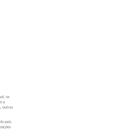
al, os
m a
, outras
lo país.
osições