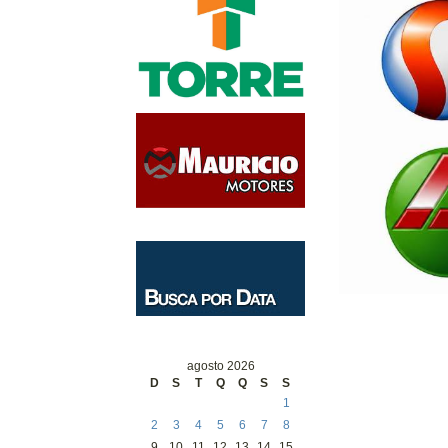
agosto 2026
D
S
T
Q
Q
S
S
1
2
3
4
5
6
7
8
9
10
11
12
13
14
15