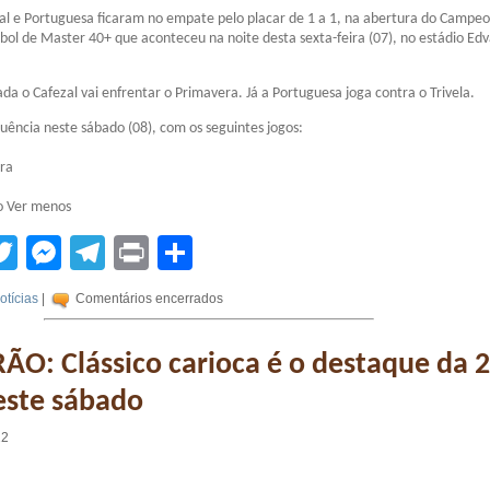
al e Portuguesa ficaram no empate pelo placar de 1 a 1, na abertura do Campe
bol de Master 40+ que aconteceu na noite desta sexta-feira (07), no estádio Ed
da o Cafezal vai enfrentar o Primavera. Já a Portuguesa joga contra o Trivela.
uência neste sábado (08), com os seguintes jogos:
era
do Ver menos
tsApp
acebook
Twitter
Messenger
Telegram
Print
Compartilhar
otícias
|
Comentários encerrados
ÃO: Clássico carioca é o destaque da 
este sábado
22