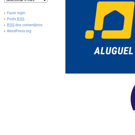
Fazer login
Posts
RSS
RSS
dos comentários
WordPress.org