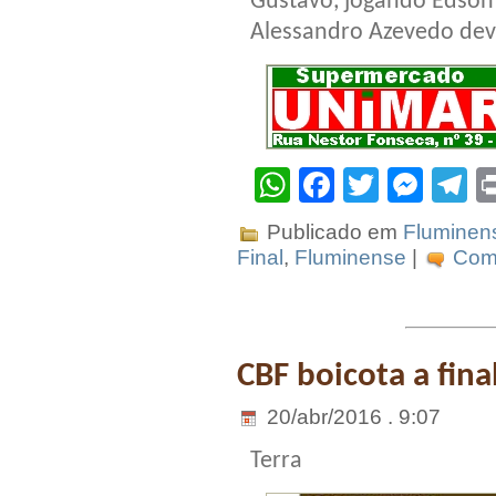
Gustavo, jogando Edson 
Alessandro Azevedo deve
WhatsApp
Facebook
Twitter
Mes
T
Publicado em
Fluminen
Final
,
Fluminense
|
Come
CBF boicota a fin
20/abr/2016 . 9:07
Terra