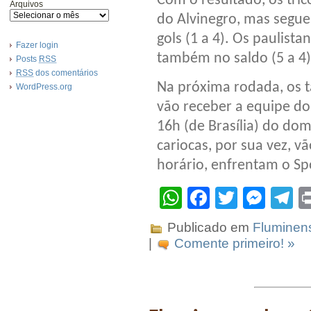
Com o resultado, os tri
Arquivos
do Alvinegro, mas segue
gols (1 a 4). Os paulist
Fazer login
também no saldo (5 a 4)
Posts
RSS
RSS
dos comentários
Na próxima rodada, os t
WordPress.org
vão receber a equipe d
16h (de Brasília) do dom
cariocas, por sua vez, v
horário, enfrentam o Spo
WhatsApp
Facebook
Twitter
Mes
T
Publicado em
Fluminen
|
Comente primeiro! »