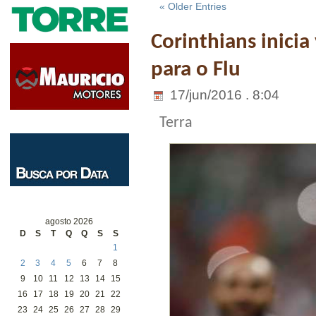
« Older Entries
Corinthians inicia
para o Flu
17/jun/2016 . 8:04
Terra
agosto 2026
D
S
T
Q
Q
S
S
1
2
3
4
5
6
7
8
9
10
11
12
13
14
15
16
17
18
19
20
21
22
23
24
25
26
27
28
29