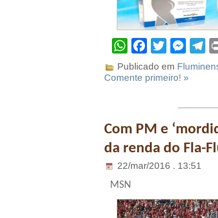
WhatsApp
Facebook
Twitter
Mes
T
Publicado em
Fluminen
Comente primeiro! »
Com PM e ‘mordid
da renda do Fla-F
22/mar/2016 . 13:51
MSN