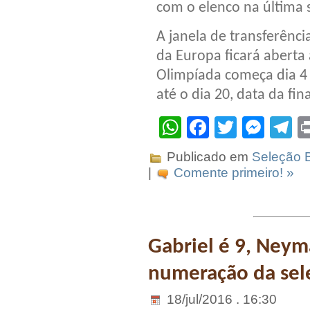
com o elenco na última 
A janela de transferência
da Europa ficará aberta
Olimpíada começa dia 4 
até o dia 20, data da fina
WhatsApp
Facebook
Twitter
Mes
T
Publicado em
Seleção B
|
Comente primeiro! »
Gabriel é 9, Neyma
numeração da sel
18/jul/2016 . 16:30