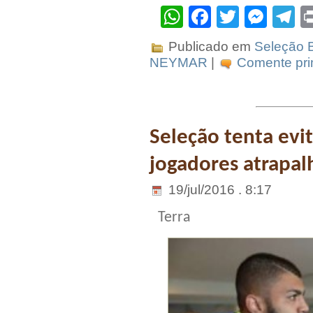
WhatsApp
Facebook
Twitter
Mes
T
Publicado em
Seleção B
NEYMAR
|
Comente pri
Seleção tenta evi
jogadores atrapal
19/jul/2016 . 8:17
Terra