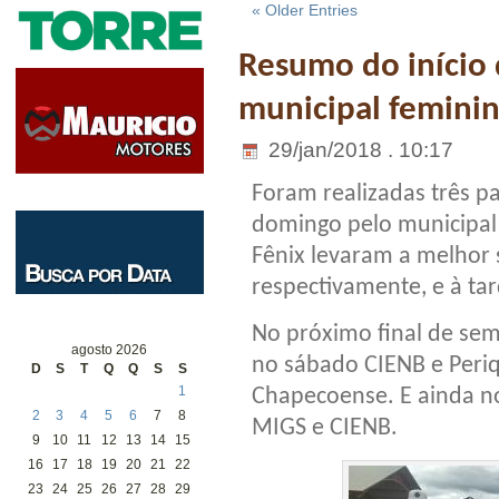
« Older Entries
Resumo do início
municipal femini
29/jan/2018 . 10:17
Foram realizadas três pa
domingo pelo municipal 
Fênix levaram a melhor 
respectivamente, e à ta
No próximo final de s
agosto 2026
no sábado CIENB e Periq
D
S
T
Q
Q
S
S
1
Chapecoense. E ainda n
2
3
4
5
6
7
8
MIGS e CIENB.
9
10
11
12
13
14
15
16
17
18
19
20
21
22
23
24
25
26
27
28
29