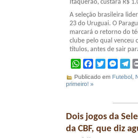
Itaquerão, custará R$ 1.
A seleção brasileira lid
23 do Uruguai. O Paragu
marcará o retorno do téc
clube pelo qual venceu o
títulos, antes de sair p
WhatsApp
Facebook
Twitter
Mes
T
Publicado em
Futebol
,
N
primeiro! »
Dois jogos da Sel
da CBF, que diz ag