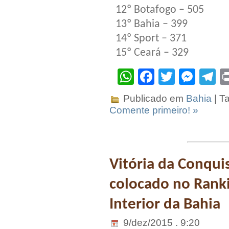
12º Botafogo – 505
13º Bahia – 399
14º Sport – 371
15º Ceará – 329
WhatsApp
Facebook
Twitter
Mes
T
Publicado em
Bahia
| T
Comente primeiro! »
Vitória da Conqu
colocado no Ranki
Interior da Bahia
9/dez/2015 . 9:20