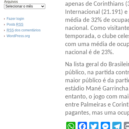
Arquivos
apenas de Corinthians (3
Internacional (21.191) 
Fazer login
média de 32% de ocupaç
Posts
RSS
nacional. Como visitant
RSS
dos comentários
temporada, o clube cele
WordPress.org
com uma média de ocup
nacional é de 23%.
Na lista geral do Brasil
público, na partida cont
maior público é da part
estádio Mané Garrincha,
entanto, o jogo com ma
entre Palmeiras e Corin
pagantes, mas uma ocu
WhatsApp
Facebook
Twitter
Mes
T