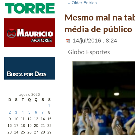
« Older Entries
Mesmo mal na tab
média de público 
14/jul/2016 . 8:24
Globo Esportes
agosto 2026
D
S
T
Q
Q
S
S
1
2
3
4
5
6
7
8
9
10
11
12
13
14
15
16
17
18
19
20
21
22
23
24
25
26
27
28
29