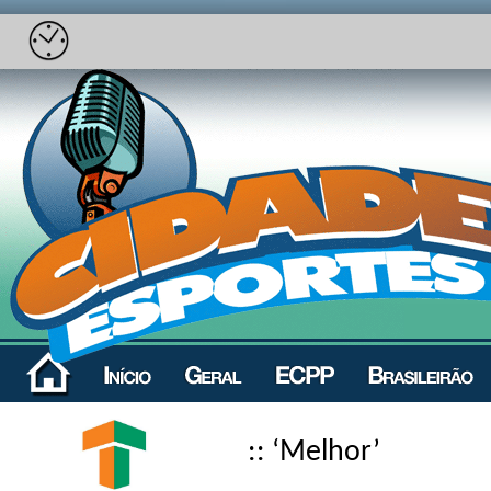
:: ‘Melhor’