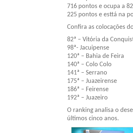
716 pontos e ocupa a 82
225 pontos e esttá na p
Confira as colocações do
82ª – Vitória da Conquis
98ª- Jacuipense
120ª – Bahia de Feira
140ª – Colo Colo
141ª – Serrano
175ª – Juazeirense
186ª – Feirense
192ª – Juazeiro
O ranking analisa o de
últimos cinco anos.