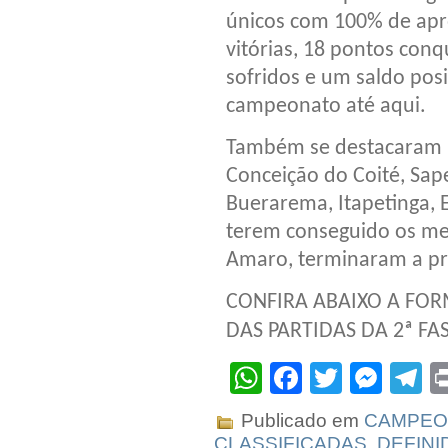
únicos com 100% de apro
vitórias, 18 pontos conq
sofridos e um saldo pos
campeonato até aqui.
Também se destacaram Fe
Conceição do Coité, Sap
Buerarema, Itapetinga, 
terem conseguido os m
Amaro, terminaram a pri
CONFIRA ABAIXO A FO
DAS PARTIDAS DA 2ª FA
WhatsApp
Facebook
Twitter
Mes
T
Publicado em
CAMPEO
CLASSIFICADAS
,
DEFINI