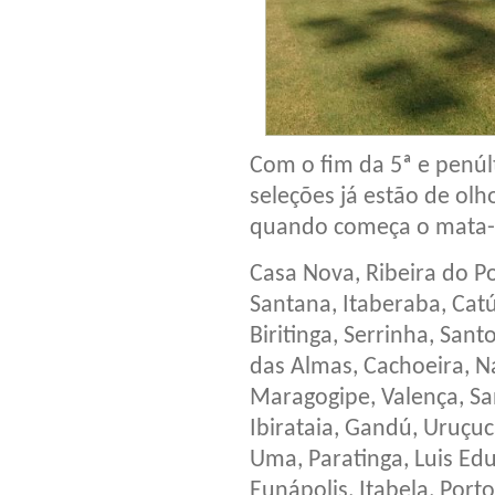
Com o fim da 5ª e penúl
seleções já estão de olh
quando começa o mata
Casa Nova, Ribeira do P
Santana, Itaberaba, Catú
Biritinga, Serrinha, San
das Almas, Cachoeira, N
Maragogipe, Valença, Sa
Ibirataia, Gandú, Uruçuc
Uma, Paratinga, Luis Ed
Eunápolis, Itabela, Port