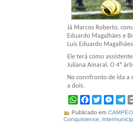
Já Marcos Roberto, coma
Eduardo Magalhães e Br
Luis Eduardo Magalhães
Ele terá como assistent
Juliana Amaral. O 4º árb
No connfronto de ida a 
a dois.
WhatsApp
Facebook
Twitter
Mes
T
Publicado em
CAMPEO
Conquistense
,
Intermunicip