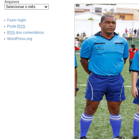
Arquivos
Fazer login
Posts
RSS
RSS
dos comentários
WordPress.org