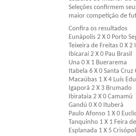
Seleções confirmem seu
maior competição de fu
Confira os resultados
Eunápolis 2 X 0 Porto S
Teixeira de Freitas 0 X 2
Ibicaraí 2 X 0 Pau Brasil
Una 0 X 1 Buerarema
Itabela 6 X 0 Santa Cruz 
Macaúbas 1 X 4 Luís Ed
Igaporã 2 X 3 Brumado
Ibirataia 2 X 0 Camamú
Gandú 0 X 0 Ituberá
Paulo Afonso 1 X 0 Eucl
Tanquinho 1 X 1 Feira d
Esplanada 1 X 5 Crisópol