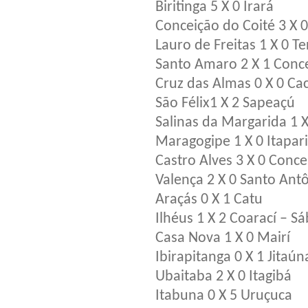
Biritinga 5 X 0 Irará
Conceição do Coité 3 X 0
Lauro de Freitas 1 X 0 T
Santo Amaro 2 X 1 Conce
Cruz das Almas 0 X 0 Ca
São Félix1 X 2 Sapeaçú
Salinas da Margarida 1 
Maragogipe 1 X 0 Itapar
Castro Alves 3 X 0 Conc
Valença 2 X 0 Santo Ant
Araçás 0 X 1 Catu
Ilhéus 1 X 2 Coarací – S
Casa Nova 1 X 0 Mairí
Ibirapitanga 0 X 1 Jitaún
Ubaitaba 2 X 0 Itagibá
Itabuna 0 X 5 Uruçuca