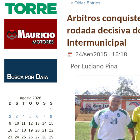
« Older Entries
Arbitros conquist
rodada decisiva 
Intermunicipal
24/set/2015 . 16:18
Por Luciano Pina
agosto 2026
D
S
T
Q
Q
S
S
1
2
3
4
5
6
7
8
9
10
11
12
13
14
15
16
17
18
19
20
21
22
23
24
25
26
27
28
29