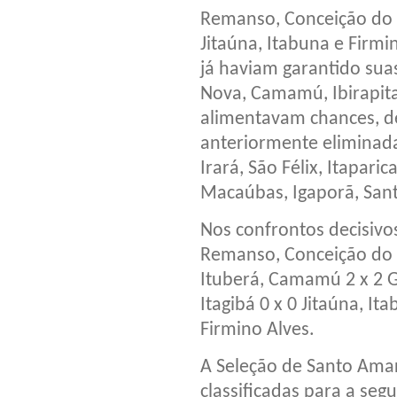
Remanso, Conceição do Ja
Jitaúna, Itabuna e Firmi
já haviam garantido sua
Nova, Camamú, Ibirapita
alimentavam chances, de
anteriormente eliminada
Irará, São Félix, Itapari
Macaúbas, Igaporã, Santa
Nos confrontos decisivo
Remanso, Conceição do Ja
Ituberá, Camamú 2 x 2 G
Itagibá 0 x 0 Jitaúna, It
Firmino Alves.
A Seleção de Santo Ama
classificadas para a se