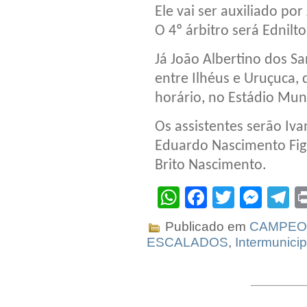
Ele vai ser auxiliado po
O 4º árbitro será Ednilt
Já João Albertino dos San
entre Ilhéus e Uruçuca,
horário, no Estádio Muni
Os assistentes serão Iva
Eduardo Nascimento Figu
Brito Nascimento.
WhatsApp
Facebook
Twitter
Mes
T
Publicado em
CAMPEO
ESCALADOS
,
Intermunicip