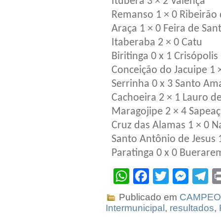
Ituberá 3 × 2 Valença
Remanso 1 × 0 Ribeirão
Araça 1 × 0 Feira de San
Itaberaba 2 × 0 Catu
Biritinga 0 x 1 Crisópolis
Conceição do Jacuipe 1 
Serrinha 0 x 3 Santo Am
Cachoeira 2 × 1 Lauro de
Maragojipe 2 × 4 Sapea
Cruz das Alamas 1 × 0 N
Santo Antônio de Jesus 
Paratinga 0 x 0 Buerare
WhatsApp
Facebook
Twitter
Mes
T
Publicado em
CAMPEO
Intermunicipal
,
resultados
,