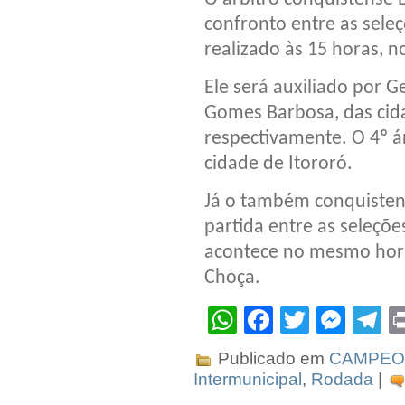
confronto entre as seleç
realizado às 15 horas, n
Ele será auxiliado por G
Gomes Barbosa, das cida
respectivamente. O 4º á
cidade de Itororó.
Já o também conquistens
partida entre as seleçõe
acontece no mesmo horá
Choça.
WhatsApp
Facebook
Twitter
Mes
T
Publicado em
CAMPEO
Intermunicipal
,
Rodada
|