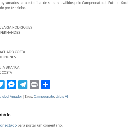
programados para este final de semana, válidos pelo Campeonato de Futebol Soci
ado por Mazinho.
RCEARIA RODRIGUES
 FERNANDES
MACHADO COSTA
HO NUNES
UIA BRANCA
 COSTA
tsApp
acebook
Twitter
Messenger
Telegram
Print
Compartilhar
utebol Amador
| Tags:
Campeonato
,
Urbis VI
tário
conectado
para postar um comentário.