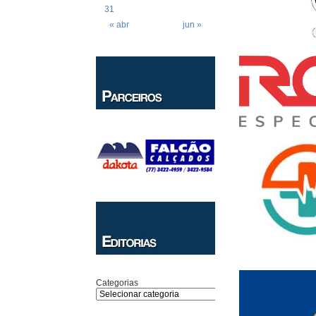
31
« abr
jun »
Categorias