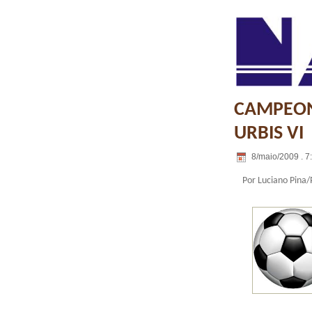
CAMPEON
URBIS VI
8/maio/2009 . 7
Por Luciano Pina/P