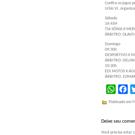
Confira os jogos 
Urbis VI, organiz
Sábado
14:45H
TIA SÔNIA X ME
ÁRBITRO: OLAVO
Domingo
09:30h
DESPORTIVO X 
ÁRBITRO: DELIN
10:30h
EDI MOTOS X ÁG
ÁRBITRO: ZOMAR
Wha
F
Publicado em
F
Deixe seu comen
Você precisa estar