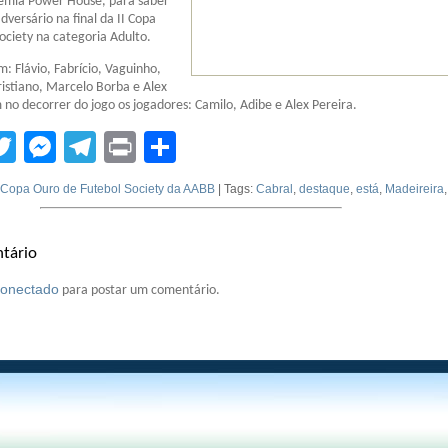
emia Power House, para saber
dversário na final da II Copa
ociety na categoria Adulto.
: Flávio, Fabrício, Vaguinho,
istiano, Marcelo Borba e Alex
 no decorrer do jogo os jogadores: Camilo, Adibe e Alex Pereira.
tsApp
acebook
Twitter
Messenger
Telegram
Print
Compartilhar
I Copa Ouro de Futebol Society da AABB
| Tags:
Cabral
,
destaque
,
está
,
Madeireira
tário
conectado
para postar um comentário.