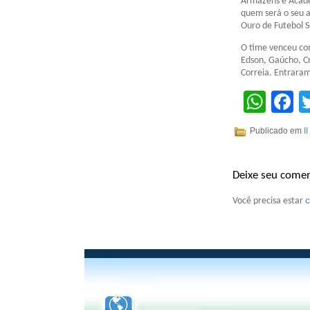
Armazéns e Acad
quem será o seu a
Ouro de Futebol S
O time venceu com
Edson, Gaúcho, Cr
Correia. Entraram
Wha
F
Publicado em
I
Deixe seu comen
Você precisa estar