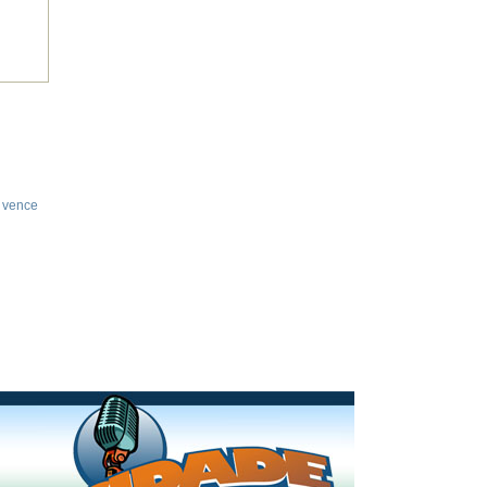
,
vence