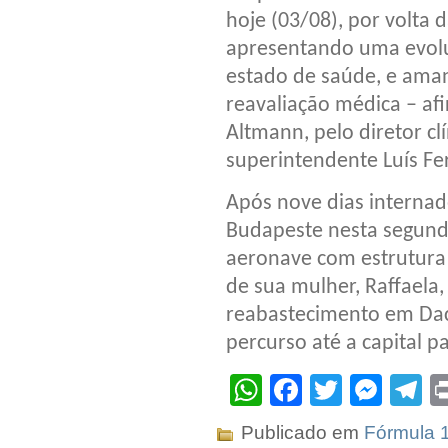
hoje (03/08), por volta
apresentando uma evolu
estado de saúde, e aman
reavaliação médica – af
Altmann, pelo diretor cl
superintendente Luís F
Após nove dias internado
Budapeste nesta segunda
aeronave com estrutur
de sua mulher, Raffaela
reabastecimento em Daca
percurso até a capital pa
WhatsApp
Facebook
Twitter
Mes
T
Publicado em
Fórmula 