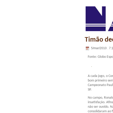
Timão de
5/mar/2010 . 7:
Fonte: Globo Espo
A cada jogo, o Co
bom primeiro seme
Campeonato Pauli
SP.
No campo, Ronaldo
insatisfação. Afi
não ser ouvido. N
consolidaram ao f