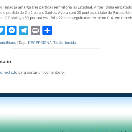
o Timão já amarga três partidas sem vitória no Estadual. Antes, tinha empatado
o e perdido de 2 a 1 para o Santos. Agora com 20 pontos, o clube do Parque São
ar. O Botafogo-SP, por sua vez, foi a 22 e conseguiu manter-se no G-4, em terceir
tsApp
acebook
Twitter
Messenger
Telegram
Print
Compartilhar
orinthians
| Tags:
DECEPCIONA
,
Timão
,
torcida
tário
conectado
para postar um comentário.