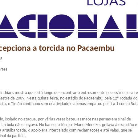
cepciona a torcida no Pacaembu
15
rtes
rinthians mostra que está longe de encontrar o entrosamento necessário para re
stre de 2009. Nesta quinta-feira, no estádio do Pacaembu, pela 12ª rodada do
sta, o Timão continuou sem criatividade e apenas empatou por 1 a 1 com o Bot
, isolado no ataque, por várias vezes bateu as mãos nas pernas em sinal de
nal, a bola não chegava. No banco, o técnico Mano Menezes gritava à exaustão e
a arquibancada, o apoio era intercalado com reclamações e até vaias, que se
inal da partida.