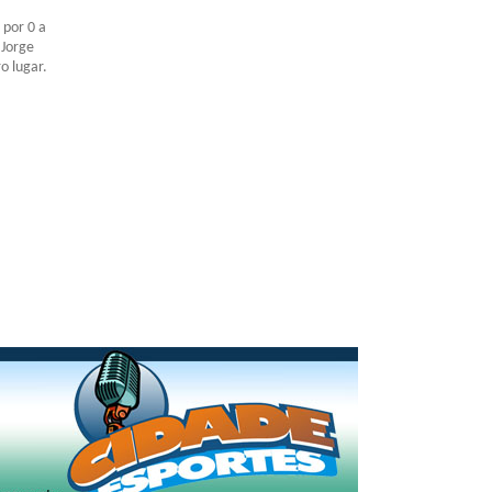
 por 0 a
 Jorge
o lugar.