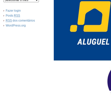
Fazer login
Posts
RSS
RSS
dos comentários
WordPress.org