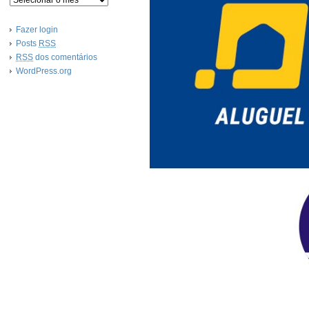
Fazer login
Posts
RSS
RSS
dos comentários
WordPress.org