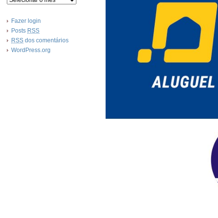
Fazer login
Posts
RSS
RSS
dos comentários
WordPress.org