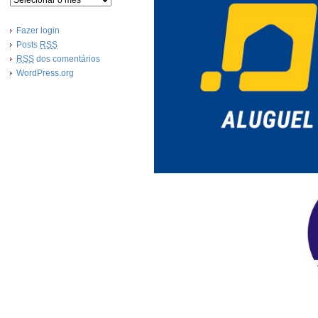
Fazer login
Posts
RSS
RSS
dos comentários
WordPress.org