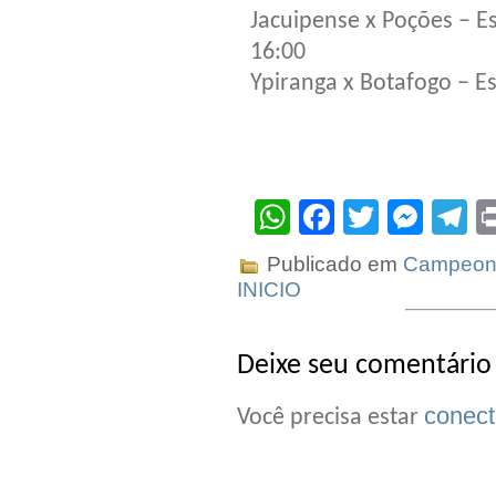
Jacuipense x Poções – Es
16:00
Ypiranga x Botafogo – E
WhatsApp
Facebook
Twitter
Mes
T
Publicado em
Campeona
INICIO
Deixe seu comentário
conec
Você precisa estar