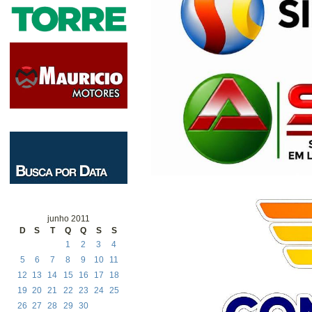
junho 2011
D
S
T
Q
Q
S
S
1
2
3
4
5
6
7
8
9
10
11
12
13
14
15
16
17
18
19
20
21
22
23
24
25
26
27
28
29
30