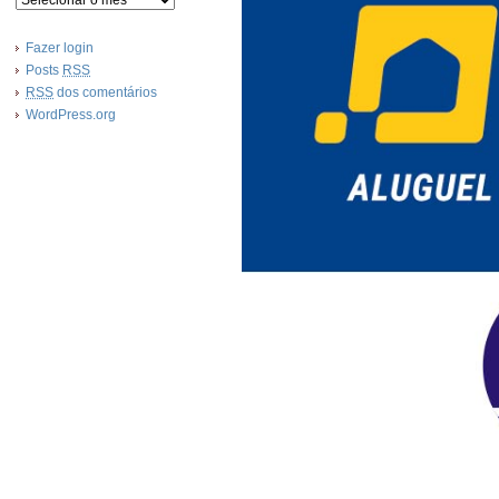
Fazer login
Posts
RSS
RSS
dos comentários
WordPress.org