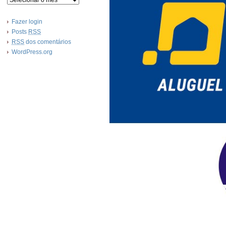
Fazer login
Posts
RSS
RSS
dos comentários
WordPress.org