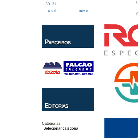
30
31
« set
nov »
Categorias