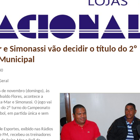
 e Simonassi vão decidir o título do 2º
Municipal
40
Geral
6 de novembro (domingo), às
dvaldo Flores, acontece a
ra-Mar e Simonassi. O jogo vai
o do 2º turno do Campeonato
bol, em partida única e sem
 Esportes, exibido nas Rádios
e FM, recebeu os treinadores