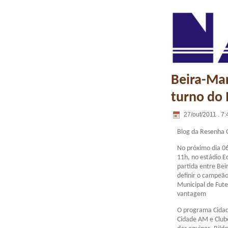
Beira-Mar
turno do 
27/out/2011 . 7:
Blog da Resenha 
No próximo dia 0
11h, no estádio E
partida entre Bei
definir o campeã
Municipal de Fute
vantagem
O programa Cidade
Cidade AM e Club