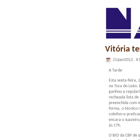
Vitória t
21/jan/2012 . 9:
A Tarde
Esta sexta-feira, 
na Toca do Leão.
ganhou a regulariz
recheada lista de
preenchida com m
forma, o técnico
coletivo e pratic
encara o Juazeiro
às 17h.
O BID da CBF de q