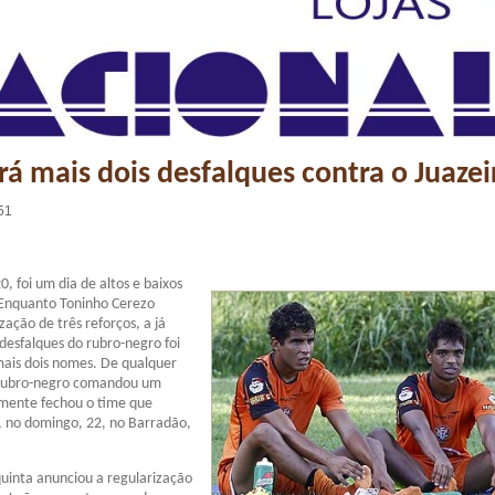
erá mais dois desfalques contra o Juazei
51
20, foi um dia de altos e baixos
 Enquanto Toninho Cerezo
ação de três reforços, a já
 desfalques do rubro-negro foi
ais dois nomes. De qualquer
 rubro-negro comandou um
amente fechou o time que
, no domingo, 22, no Barradão,
uinta anunciou a regularização