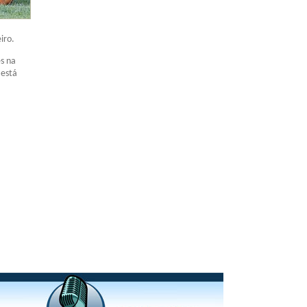
iro.
es na
 está