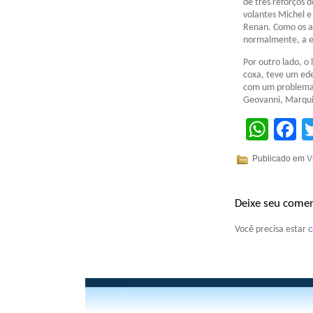
de três reforços 
volantes Michel e
Renan. Como os a
normalmente, a ex
Por outro lado, o 
coxa, teve um ed
com um problema n
Geovanni, Marqui
Wha
F
Publicado em
V
Deixe seu comen
Você precisa estar