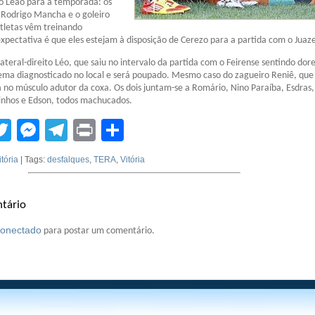
do Leão para a temporada: os
 Rodrigo Mancha e o goleiro
tletas vêm treinando
pectativa é que eles estejam à disposição de Cerezo para a partida com o Juaze
lateral-direito Léo, que saiu no intervalo da partida com o Feirense sentindo dor
ema diagnosticado no local e será poupado. Mesmo caso do zagueiro Reniê, que
o músculo adutor da coxa. Os dois juntam-se a Romário, Nino Paraíba, Esdras,
nhos e Edson, todos machucados.
tsApp
acebook
Twitter
Messenger
Telegram
Print
Compartilhar
itória
| Tags:
desfalques
,
TERA
,
Vitória
tário
conectado
para postar um comentário.