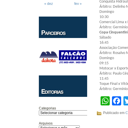
Conquista Hidrául
« dez
fev »
Árbitro: Delinho 
Domingo
10:30
Comercial Lima x 
Árbitro: Germínio
Copa Cinquentin
Sábado
16:45
Associação Comerc
Árbitro: Rosalvo
Domingo
09:15
Motocar x Esport
Árbitro: Paulo Cé
11:45
Toque Final x Vitó
Árbitro: Germínio
Wha
F
Categorias
Publicado em
C
Arquivos