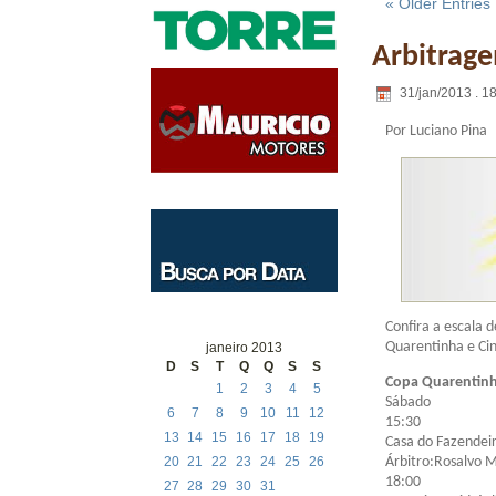
« Older Entries
Arbitrage
31/jan/2013 . 1
Por Luciano Pina
Confira a escala 
Quarentinha e Ci
janeiro 2013
D
S
T
Q
Q
S
S
Copa Quarentinh
1
2
3
4
5
Sábado
6
7
8
9
10
11
12
15:30
13
14
15
16
17
18
19
Casa do Fazendei
Árbitro:Rosalvo 
20
21
22
23
24
25
26
18:00
27
28
29
30
31