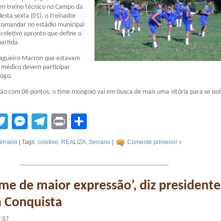
um treino técnico no Campo da
esta sexta (01), o treinador
 comandar no estádio municipal
coletivo apronto que define o
partida.
 zagueiro Marron que estavam
médico devem participar
ogo.
ão com 06 pontos, o time mongoió vai em busca de mais uma vitória para se isol
tsApp
acebook
Twitter
Messenger
Telegram
Print
Compartilhar
errano
| Tags:
coletivo
,
REALIZA
,
Serrano
|
Comente primeiro! »
ime de maior expressão’, diz presidente
a Conquista
6:37