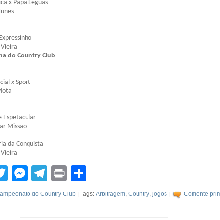
ica x Papa Léguas
Nunes
Expressinho
 Vieira
ha do Country Club
ial x Sport
 Mota
e Espetacular
sar Missão
ria da Conquista
 Vieira
tsApp
acebook
Twitter
Messenger
Telegram
Print
Compartilhar
ampeonato do Country Club
| Tags:
Arbitragem
,
Country
,
jogos
|
Comente prim