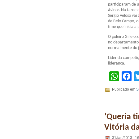
participaram de 
Avinor. Na tarde d
Sérgio Veloso vai
de Belo Campo, o 
time que inicia a 
O goleiro Gil e o
no departamento 
normalmente do j
Líder da competiç
liderança.
Wha
F
Publicado em
S
‘Queria t
Vitória d
31/jan/2013 . 1