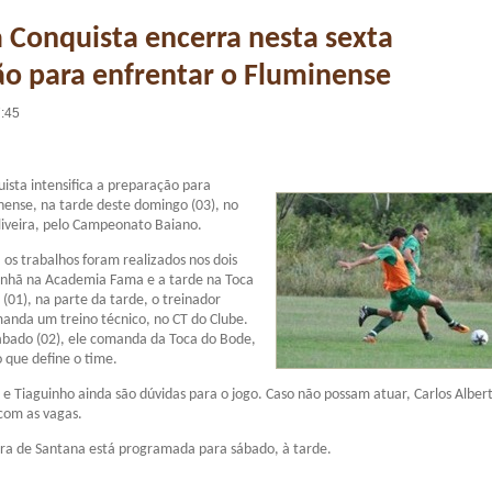
a Conquista encerra nesta sexta
o para enfrentar o Fluminense
7:45
uista intensifica a preparação para
nense, na tarde deste domingo (03), no
liveira, pelo Campeonato Baiano.
 os trabalhos foram realizados nos dois
anhã na Academia Fama e a tarde na Toca
01), na parte da tarde, o treinador
anda um treino técnico, no CT do Clube.
ábado (02), ele comanda da Toca do Bode,
o que define o time.
 e Tiaguinho ainda são dúvidas para o jogo. Caso não possam atuar, Carlos Alber
com as vagas.
ira de Santana está programada para sábado, à tarde.