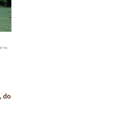
ar na
, do