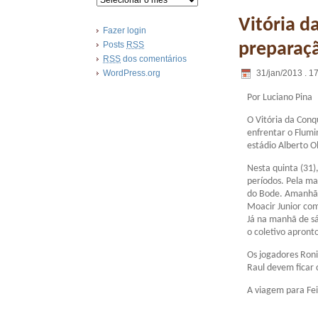
Vitória d
Fazer login
Posts
RSS
preparaçã
RSS
dos comentários
31/jan/2013 . 1
WordPress.org
Por Luciano Pina
O Vitória da Conq
enfrentar o Flumi
estádio Alberto O
Nesta quinta (31),
períodos. Pela m
do Bode. Amanhã (
Moacir Junior com
Já na manhã de s
o coletivo apront
Os jogadores Roni
Raul devem ficar 
A viagem para Fe