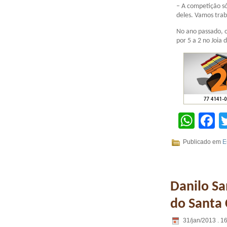
– A competição só
deles. Vamos tra
No ano passado, o
por 5 a 2 no Joia 
Wha
F
Publicado em
E
Danilo S
do Santa 
31/jan/2013 . 1