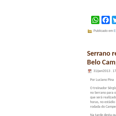
Wha
F
Publicado em
E
Serrano r
Belo Cam
31/jan/2013 . 1
Por Luciano Pina
O treinador Sérgio
no Serrano para o
que será realizad
horas, no estádio
rodada do Campe
Na tarde desta qu