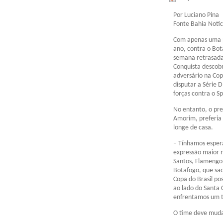
Por Luciano Pina
Fonte Bahia Notíc
Com apenas uma pa
ano, contra o Bo
semana retrasada 
Conquista descobr
adversário na Cop
disputar a Série D
forças contra o Sp
No entanto, o pre
Amorim, preferia 
longe de casa.
– Tínhamos esper
expressão maior 
Santos, Flamengo,
Botafogo, que são
Copa do Brasil p
ao lado do Santa 
enfrentamos um ti
O time deve mudar