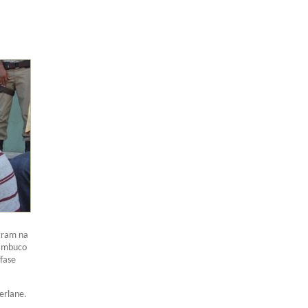
ntram na
nambuco
fase
erlane.