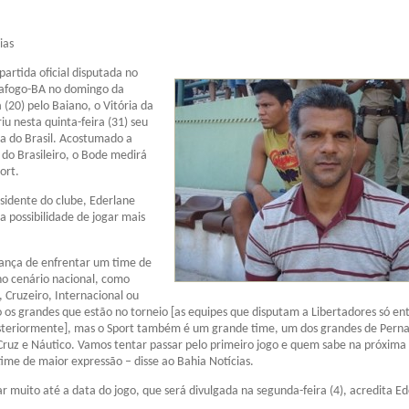
ias
rtida oficial disputada no
tafogo-BA no domingo da
(20) pelo Baiano, o Vitória da
iu nesta quinta-feira (31) seu
a do Brasil. Acostumado a
 do Brasileiro, o Bode medirá
ort.
sidente do clube, Ederlane
a possibilidade de jogar mais
ança de enfrentar um time de
no cenário nacional, como
 Cruzeiro, Internacional ou
 os grandes que estão no torneio [as equipes que disputam a Libertadores só e
osteriormente], mas o Sport também é um grande time, um dos grandes de Per
Cruz e Náutico. Vamos tentar passar pelo primeiro jogo e quem sabe na próxima 
me de maior expressão – disse ao Bahia Notícias.
 muito até a data do jogo, que será divulgada na segunda-feira (4), acredita Ed