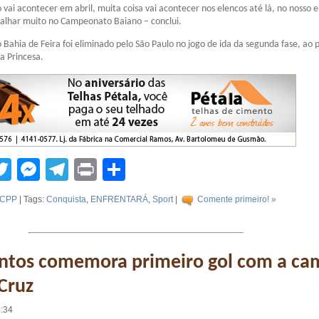
 vai acontecer em abril, muita coisa vai acontecer nos elencos até lá, no nosso e
balhar muito no Campeonato Baiano – conclui.
 Bahia de Feira foi eliminado pelo São Paulo no jogo de ida da segunda fase, ao 
da Princesa.
tsApp
acebook
Twitter
Messenger
Telegram
Print
Compartilhar
CPP
| Tags:
Conquista
,
ENFRENTARÁ
,
Sport
|
Comente primeiro! »
antos comemora primeiro gol com a ca
Cruz
6:34