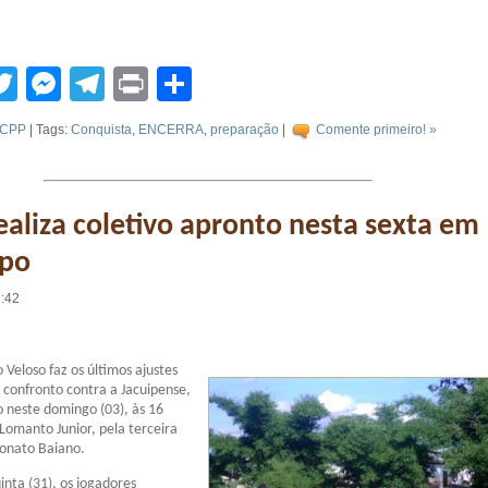
tsApp
acebook
Twitter
Messenger
Telegram
Print
Compartilhar
CPP
| Tags:
Conquista
,
ENCERRA
,
preparação
|
Comente primeiro! »
ealiza coletivo apronto nesta sexta em
po
7:42
 Veloso faz os últimos ajustes
 confronto contra a Jacuipense,
o neste domingo (03), às 16
 Lomanto Junior, pela terceira
onato Baiano.
inta (31), os jogadores