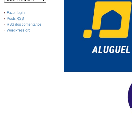
Fazer login
Posts
RSS
RSS
dos comentários
WordPress.org