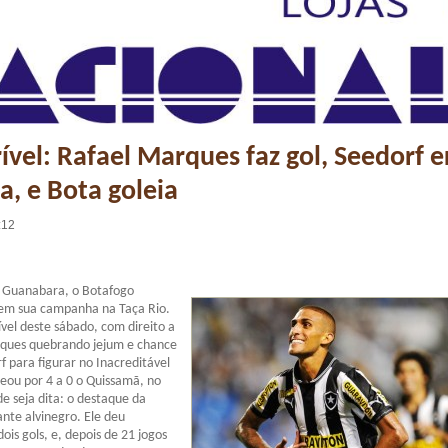
rível: Rafael Marques faz gol, Seedorf e
a, e Bota goleia
:12
 Guanabara, o Botafogo
em sua campanha na Taça Rio.
ível deste sábado, com direito a
rques quebrando jejum e chance
f para figurar no Inacreditável
leou por 4 a 0 o Quissamã, no
 seja dita: o destaque da
ante alvinegro. Ele deu
dois gols, e, depois de 21 jogos