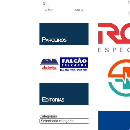
31
« fev
abr »
Categorias