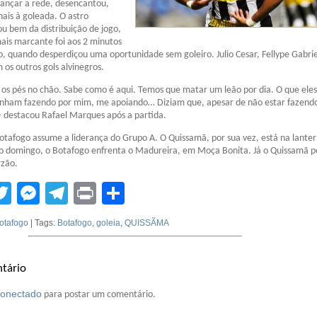
lançar a rede, desencantou,
ais à goleada. O astro
ou bem da distribuição de jogo,
ais marcante foi aos 2 minutos
 quando desperdiçou uma oportunidade sem goleiro. Julio Cesar, Fellype Gabrie
os outros gols alvinegros.
os pés no chão. Sabe como é aqui. Temos que matar um leão por dia. O que eles
inham fazendo por mim, me apoiando… Diziam que, apesar de não estar fazendo
 destacou Rafael Marques após a partida.
Botafogo assume a liderança do Grupo A. O Quissamã, por sua vez, está na lante
o domingo, o Botafogo enfrenta o Madureira, em Moça Bonita. Já o Quissamã p
rzão.
tsApp
acebook
Twitter
Messenger
Telegram
Print
Compartilhar
otafogo
| Tags:
Botafogo
,
goleia
,
QUISSÃMA
tário
conectado
para postar um comentário.