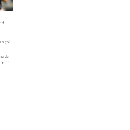
l e
 o gol,
rna da
ega o