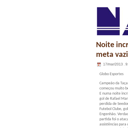
Noite inc
meta vazi
17/mar/2013 . 9
Globo Esportes
Campeão da Taça
começou muito b
E numa noite incr
gol de Rafael Ma
perdida de Seedor
Futebol Clube, go
Engenhão. Verdade
partida foi o atac
assistências para 