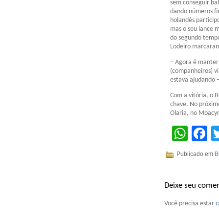
sem conseguir ba
dando números fin
holandês particip
mas o seu lance m
do segundo tempo,
Lodeiro marcaram 
– Agora é manter 
(companheiros) v
estava ajudando –
Com a vitória, o 
chave. No próxim
Olaria, no Moacy
Wha
F
Publicado em
B
Deixe seu comen
Você precisa estar