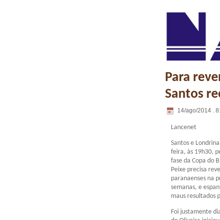
Para reve
Santos re
14/ago/2014 . 8
Lancenet
Santos e Londrina
feira, às 19h30, p
fase da Copa do Br
Peixe precisa reve
paranaenses na pr
semanas, e espa
maus resultados p
Foi justamente d