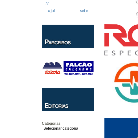
31
« jul
set »
Categorias