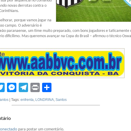
ou sua pior sequência no comando
ando novas derrotas contra o
Corinthians.
elhorar, porque vamos jogar na
sso campo. O adversário é
peão paranaense, um time muito preparado, com bons jogadores e taticamente 
o dificílimo. Mas queremos avançar na Copa do Brasil – afirmou o técnico Osw
tsApp
acebook
Twitter
Messenger
Telegram
Print
Compartilhar
antos
| Tags:
enfrenta
,
LONDRINA
,
Santos
tário
conectado
para postar um comentário.