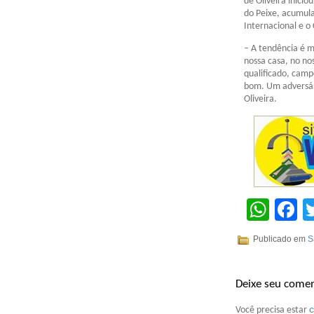
de Oliveira inici
do Peixe, acumul
Internacional e o 
– A tendência é m
nossa casa, no no
qualificado, cam
bom. Um adversári
Oliveira.
Wha
F
Publicado em
S
Deixe seu comen
Você precisa estar