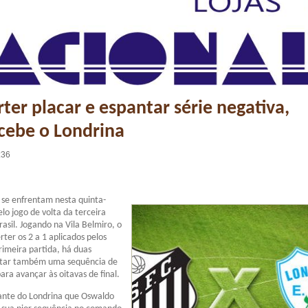
rter placar e espantar série negativa,
cebe o Londrina
:36
 se enfrentam nesta quinta-
elo jogo de volta da terceira
asil. Jogando na Vila Belmiro, o
rter os 2 a 1 aplicados pelos
imeira partida, há duas
ntar também uma sequência de
ara avançar às oitavas de final.
iante do Londrina que Oswaldo