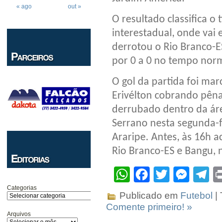
« ago
out »
O resultado classifica o
interestadual, onde vai
derrotou o Rio Branco-E
por 0 a 0 no tempo nor
O gol da partida foi ma
Erivélton cobrando pêna
derrubado dentro da ár
Serrano nesta segunda-f
Araripe. Antes, às 16h a
Rio Branco-ES e Bangu, 
WhatsApp
Facebook
Twitter
Mes
T
Categorias
Publicado em
Futebol
|
Comente primeiro! »
Arquivos