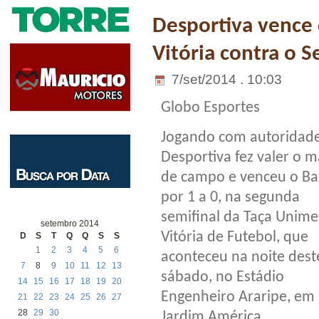
Desportiva vence o
Vitória contra o S
7/set/2014 . 10:03
Globo Esportes
Jogando com autoridade
Desportiva fez valer o 
de campo e venceu o Ba
por 1 a 0, na segunda
semifinal da Taça Unim
setembro 2014
Vitória de Futebol, que
D
S
T
Q
Q
S
S
1
2
3
4
5
6
aconteceu na noite dest
7
8
9
10
11
12
13
sábado, no Estádio
14
15
16
17
18
19
20
Engenheiro Araripe, em
21
22
23
24
25
26
27
28
29
30
Jardim América.