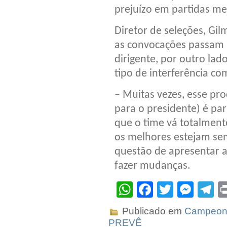
prejuízo em partidas me
Diretor de seleções, Gil
as convocações passam p
dirigente, por outro la
tipo de interferência com
– Muitas vezes, esse pr
para o presidente) é pa
que o time vá totalment
os melhores estejam sem
questão de apresentar a
fazer mudanças.
WhatsApp
Facebook
Twitter
Mes
T
Publicado em
Campeona
PREVÊ