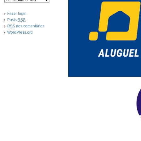
Fazer login
Posts
RSS
RSS
dos comentários
WordPress.org