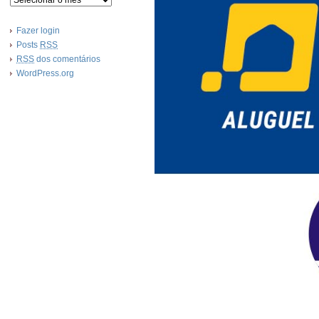
Fazer login
Posts
RSS
RSS
dos comentários
WordPress.org