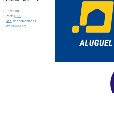
Fazer login
Posts
RSS
RSS
dos comentários
WordPress.org