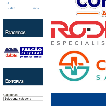
31
« dez
fev »
Categorias