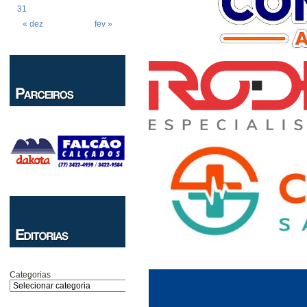
31
« dez
fev »
Categorias