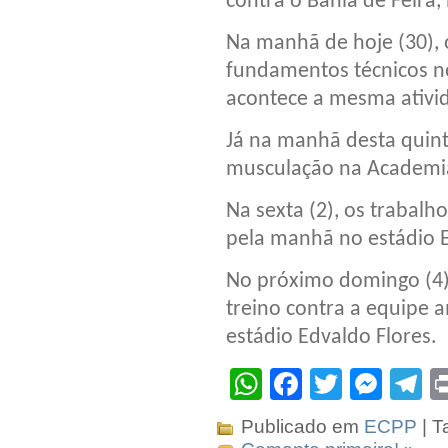
contra o Bahia de Feira,
Na manhã de hoje (30), 
fundamentos técnicos no
acontece a mesma ativid
Já na manhã desta quint
musculação na Academia 
Na sexta (2), os trabalh
pela manhã no estádio E
No próximo domingo (4),
treino contra a equipe 
estádio Edvaldo Flores.
WhatsApp
Facebook
Twitter
Mes
T
Publicado em
ECPP
| T