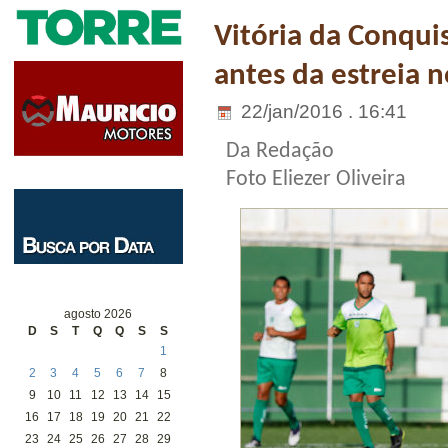
Vitória da Conqui
antes da estreia 
22/jan/2016 . 16:41
Da Redação
Foto Eliezer Oliveira
agosto 2026
D
S
T
Q
Q
S
S
1
2
3
4
5
6
7
8
9
10
11
12
13
14
15
16
17
18
19
20
21
22
23
24
25
26
27
28
29