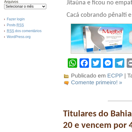
Jitaúna e ficou no empat
Arquivos
Cacá cobrando pênalti e
Fazer login
Posts
RSS
RSS
dos comentários
WordPress.org
WhatsApp
Facebook
Twitter
Mes
T
Publicado em
ECPP
| T
Comente primeiro! »
Titulares do Bahi
20 e vencem por 4