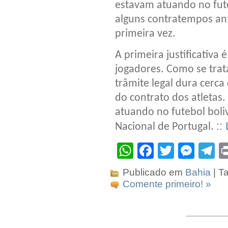
estavam atuando no fute
alguns contratempos ante
primeira vez.
A primeira justificativ
jogadores. Como se trata
trâmite legal dura cerc
do contrato dos atletas
atuando no futebol boli
::
Nacional de Portugal.
WhatsApp
Facebook
Twitter
Mes
T
Publicado em
Bahia
| T
Comente primeiro! »