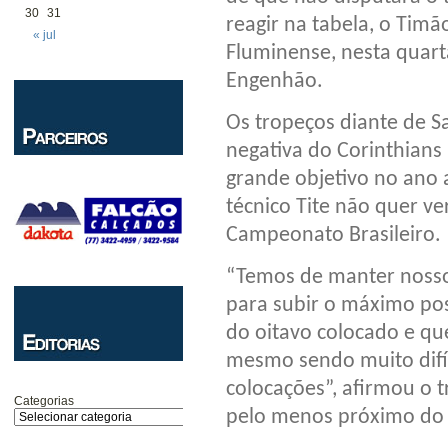
30
31
reagir na tabela, o Timã
« jul
Fluminense, nesta quarta-
Engenhão.
Os tropeços diante de S
negativa do Corinthia
grande objetivo no ano 
técnico Tite não quer ve
Campeonato Brasileiro.
“Temos de manter noss
para subir o máximo pos
do oitavo colocado e q
mesmo sendo muito difíc
colocações”, afirmou o t
Categorias
pelo menos próximo do 