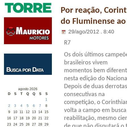
Por reação, Corint
do Fluminense ao
29/ago/2012 . 8:40
R7
Os dois últimos campeõ
brasileiros vivem
momentos bem diferent
nesta edição do Naciona
Depois de duas derrota
agosto 2026
consecutivas na
D
S
T
Q
Q
S
S
1
competição, o Corinthia
2
3
4
5
6
7
8
volta a campo em busca
9
10
11
12
13
14
15
reabilitação, mesmo cie
16
17
18
19
20
21
22
23
24
25
26
27
28
29
de que não disputará o 