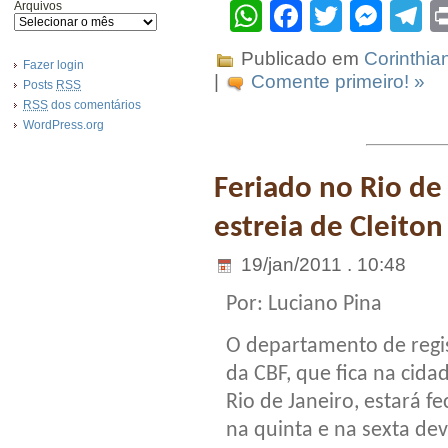
WhatsApp
Facebook
Twitter
Mes
T
Arquivos
Publicado em
Corinthia
Fazer login
|
Comente primeiro! »
Posts
RSS
RSS
dos comentários
WordPress.org
Feriado no Rio de
estreia de Cleiton
19/jan/2011 . 10:48
Por: Luciano Pina
O departamento de regi
da CBF, que fica na cida
Rio de Janeiro, estará f
na quinta e na sexta de