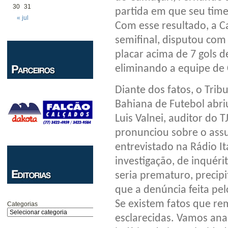
30
31
partida em que seu time 
« jul
Com esse resultado, a Ca
semifinal, disputou com 
placar acima de 7 gols d
eliminando a equipe de 
Diante dos fatos, o Trib
Bahiana de Futebol abriu
Luis Valnei, auditor do T
pronunciou sobre o assu
entrevistado na Rádio I
investigação, de inquér
seria prematuro, precip
que a denúncia feita pe
Se existem fatos que re
Categorias
esclarecidas. Vamos ana