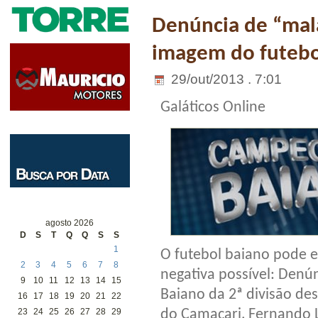
Denúncia de “mal
imagem do futebo
29/out/2013 . 7:01
Galáticos Online
agosto 2026
D
S
T
Q
Q
S
S
1
O futebol baiano pode e
2
3
4
5
6
7
8
negativa possível: Den
9
10
11
12
13
14
15
Baiano da 2ª divisão de
16
17
18
19
20
21
22
do Camaçari, Fernando 
23
24
25
26
27
28
29