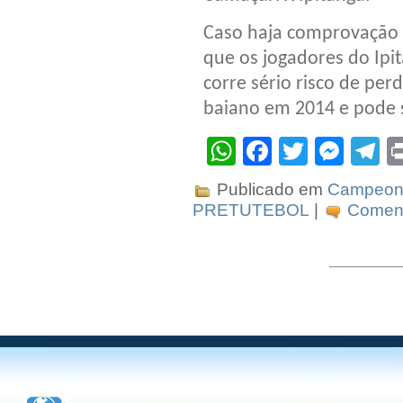
Caso haja comprovação 
que os jogadores do Ip
corre sério risco de per
baiano em 2014 e pode s
WhatsApp
Facebook
Twitter
Mes
T
Publicado em
Campeona
PRETUTEBOL
|
Coment