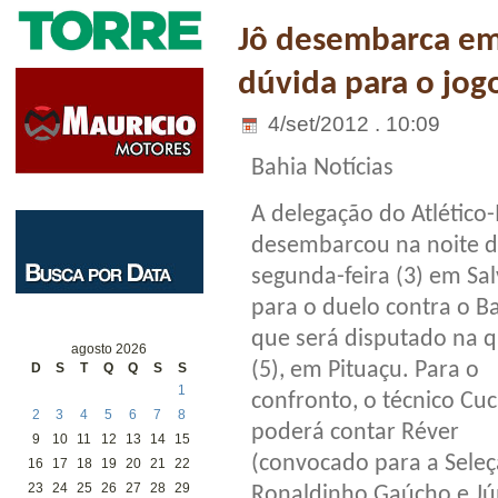
Jô desembarca em
dúvida para o jog
4/set/2012 . 10:09
Bahia Notícias
A delegação do Atlétic
desembarcou na noite d
segunda-feira (3) em Sal
para o duelo contra o Ba
que será disputado na q
agosto 2026
(5), em Pituaçu. Para o
D
S
T
Q
Q
S
S
1
confronto, o técnico Cu
2
3
4
5
6
7
8
poderá contar Réver
9
10
11
12
13
14
15
(convocado para a Seleç
16
17
18
19
20
21
22
23
24
25
26
27
28
29
Ronaldinho Gaúcho e Jún