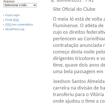
30/nov/2011 . 7:41
Arquivos
Site Oficial do Clube
Fazer login
O meia Jó está de volta 
Posts
RSS
RSS
dos comentários
Fluminense. O atleta de
WordPress.org
cujo os direitos federati
pertencem ao Corinthian
contratação anunciada 
começo desta noite pel
dirigentes tricolores e v
time, quase dois anos d
uma bela passagem em 
Joedson Santos Almeida é
carreira na divisão de 
transferiu para o Vitór
onde ajudou o time a c