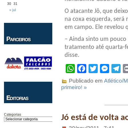
30
31
O atacante Jô, que deix
« jul
na coxa esquerda, será 
em campo. Ele revelou 
– Ainda sinto um pouco a
tratamento até quarta-fe
disse.
WhatsApp
Facebook
Twitter
Mes
T
Publicado em
Atlético/
primeiro! »
Categorias
Jó está de volta 