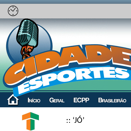
:: ‘JÓ’