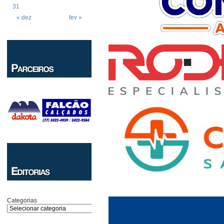
31
« dez
fev »
Categorias