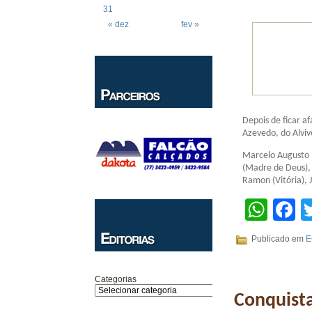
31
« dez
fev »
Depois de ficar a
Azevedo, do Alvive
Marcelo Augusto (
(Madre de Deus), 
Ramon (Vitória), 
Wha
F
Publicado em
E
Categorias
Conquista