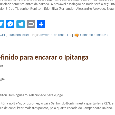
nunciado somente antes da partida. A provável escalação do Bode será a seguint
vio, Brás e Tiagunho, Renilton, Éder Silva (Fernando), Alessandro Azevedo, Braw
tsApp
acebook
Twitter
Messenger
Telegram
Print
Compartilhar
CPP
,
Fluminense/BA
| Tags:
alviverde
,
enfrenta
,
Flu
|
Comente primeiro! »
efinido para encarar o Ipitanga
09
ogle
eiton Domingues foi relacionado para o jogo
tória no Ba-Vi, o rubro-negro vai a Senhor do Bonfim nesta quarta-feira (27), e
ca de conquistar mais tres pontos, pela quarta rodada do Campeonato Baiano.