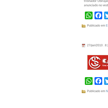
treinador Ubiraja
anunciado no vest
Wha
F
Publicado em
E
27/jan/2010 . 8:
Wha
F
Publicado em
N