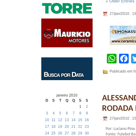
« Older Entries
27/jan/2010 . 1
Wha
F
Publicado em
N
janeiro 2010
ALESSAND
D
S
T
Q
Q
S
S
RODADA 
1
2
3
4
5
6
7
8
9
27/jan/2010 . 1
10
11
12
13
14
15
16
17
18
19
20
21
22
23
Por: Luciano Pina
24
25
26
27
28
29
30
Fonte: Futebol Ba