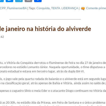
CPP
,
Fluminense/BA
| Tags:
Conquista
,
TENTA. LIDERANÇA
|
Comente primei
de janeiro na história do alviverde
1:42
u, o Vitória da Conquista derrotou o Fluminense de Feira no dia 27 de janeiro d
orcedores no estádio Lomanto Júnior. Naquela oportunidade, o time disputava a
ato estadual e estava em terceiro lugar, atrás da dupla BA-VI.
is, o jogo vale pela quarta rodada do baianão e o alviverde está em segundo lug
 na classificação geral, atrás apenas de Bahia e Vitória, ainda assim no saldo de 
apenas o zagueiro Silvio o meia Eder e o atacante Diogo continuam no Vitória d
rá as 20:30h, no estádio Jóia da Pricesa, em Feira de Santana e o único problema