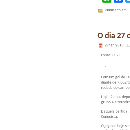
Publicado em
E
O dia 27 
27/jan/2010 . 1
Fonte: ECVC
Com um gol de Tat
diante de 7.882 t
rodada do campeon
Hoje, 2 anos depo
grupo A e terceiro
Daquela partida, 
Conquista.
O jogo de hoje se