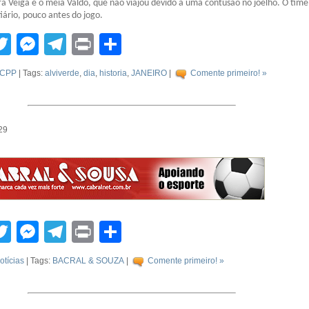
ra Veiga é o meia Valdo, que não viajou devido a uma contusão no joelho. O time
iário, pouco antes do jogo.
tsApp
acebook
Twitter
Messenger
Telegram
Print
Compartilhar
CPP
| Tags:
alviverde
,
dia
,
historia
,
JANEIRO
|
Comente primeiro! »
29
tsApp
acebook
Twitter
Messenger
Telegram
Print
Compartilhar
otícias
| Tags:
BACRAL & SOUZA
|
Comente primeiro! »