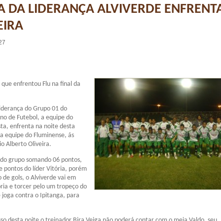
A DA LIDERANÇA ALVIVERDE ENFRENT
EIRA
27
 que enfrentou Flu na final da
iderança do Grupo 01 do
o de Futebol, a equipe do
sta, enfrenta na noite desta
 a equipe do Fluminense, ás
o Alberto Oliveira.
a do grupo somando 06 pontos,
pontos do líder Vitória, porém
 de gols, o Alviverde vai em
ria e torcer pelo um tropeço do
joga contra o Ipitanga, para
o desta noite o treinador Bira Veiga não poderá contar com o meia Valdo, seu