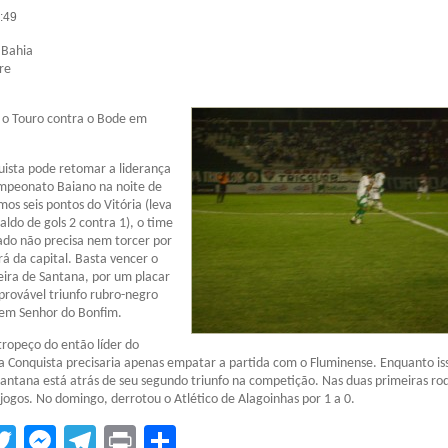
1:49
 Bahia
re
 o Touro contra o Bode em
uista pode retomar a liderança
mpeonato Baiano na noite de
os seis pontos do Vitória (leva
aldo de gols 2 contra 1), o time
tado não precisa nem torcer por
á da capital. Basta vencer o
ira de Santana, por um placar
rovável triunfo rubro-negro
 em Senhor do Bonfim.
ropeço do então líder do
da Conquista precisaria apenas empatar a partida com o Fluminense. Enquanto is
Santana está atrás de seu segundo triunfo na competição. Nas duas primeiras ro
jogos. No domingo, derrotou o Atlético de Alagoinhas por 1 a 0.
tsApp
acebook
Twitter
Messenger
Telegram
Print
Compartilhar