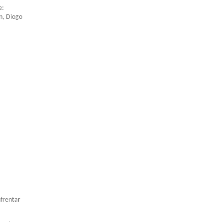
e:
n, Diogo
nfrentar