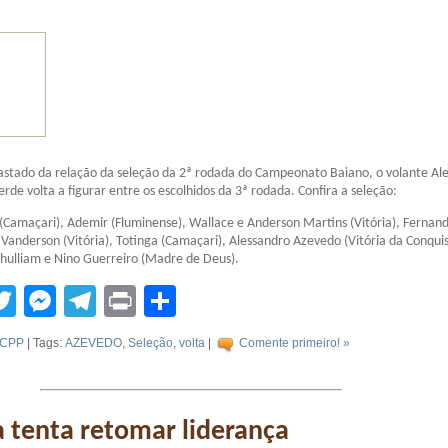
fastado da relação da seleção da 2ª rodada do Campeonato Baiano, o volante Al
rde volta a figurar entre os escolhidos da 3ª rodada. Confira a seleção:
Camaçari), Ademir (Fluminense), Wallace e Anderson Martins (Vitória), Fernan
Vanderson (Vitória), Totinga (Camaçari), Alessandro Azevedo (Vitória da Conquis
Jhulliam e Nino Guerreiro (Madre de Deus).
tsApp
acebook
Twitter
Messenger
Telegram
Print
Compartilhar
CPP
| Tags:
AZEVEDO
,
Seleção
,
volta
|
Comente primeiro! »
 tenta retomar liderança