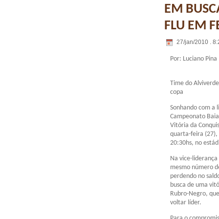
EM BUSC
FLU EM F
27/jan/2010 . 8:
Por: Luciano Pina
Time do Alviverde
copa
Sonhando com a l
Campeonato Baian
Vitória da Conqui
quarta-feira (27),
20:30hs, no estádi
Na vice-lideranç
mesmo número de 
perdendo no saldo
busca de uma vitó
Rubro-Negro, que 
voltar líder.
Para o compromiss