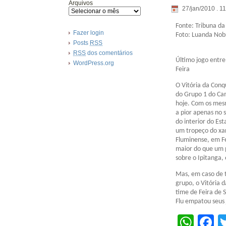
Arquivos
27/jan/2010 . 1
Fonte: Tribuna da
Fazer login
Foto: Luanda Nob
Posts
RSS
RSS
dos comentários
Último jogo entre
WordPress.org
Feira
O Vitória da Conq
do Grupo 1 do Ca
hoje. Com os mesm
a pior apenas no s
do interior do Es
um tropeço do xar
Fluminense, em Fe
maior do que um p
sobre o Ipitanga,
Mas, em caso de t
grupo, o Vitória 
time de Feira de 
Flu empatou seus 
Wha
F