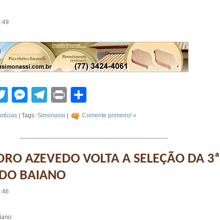
5:49
tsApp
acebook
Twitter
Messenger
Telegram
Print
Compartilhar
otícias
| Tags:
Simonassi
|
Comente primeiro! »
RO AZEVEDO VOLTA A SELEÇÃO DA 3ª
DO BAIANO
5:46
iano