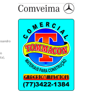
essandro
do
ta),