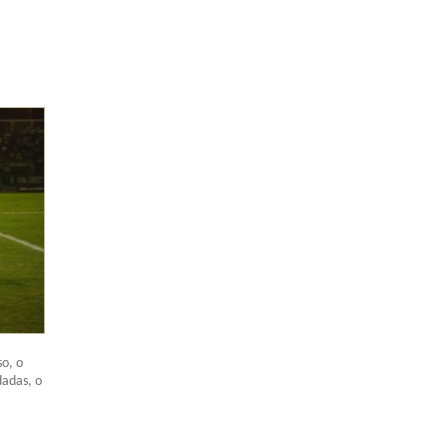
so, o
dadas, o