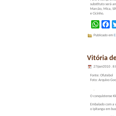
substituto será a
Marcão, Mica, Síl
e Cicinho.
Wha
F
Publicado em
E
Vitória d
27/jan/2010 . 8:
Fonte: Ofutebol
Foto: Arquivo Go
O conquistense Kl
Embalado com a vi
o Ipitanga em bus