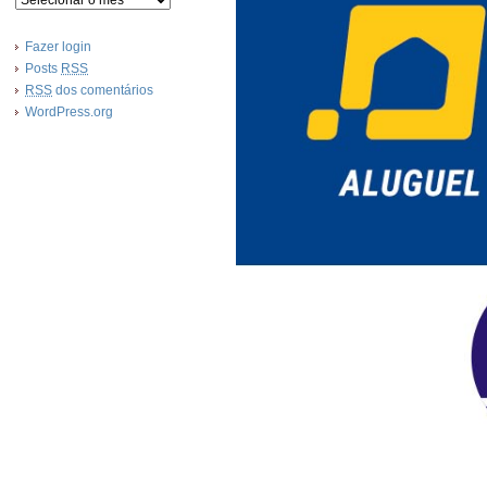
Fazer login
Posts
RSS
RSS
dos comentários
WordPress.org