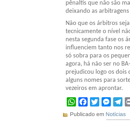
pênaltis que não são ma
deixando as arbitragens 
Não que os árbitros sej
tecnicamente o nível nã
nesta segunda fase os á
influenciem tanto nos re
só sobra para os pequeno
agora, há não ser no BA-
prejudicou logo os dois
alguns nomes para sortei
vezeiros em aprontar.
WhatsApp
Facebook
Twitter
Mes
T
Publicado em
Notícias