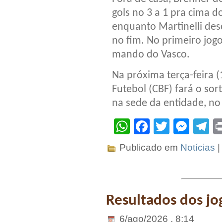
gols no 3 a 1 pra cima
enquanto Martinelli de
no fim. No primeiro jog
mando do Vasco.
Na próxima terça-feira (
Futebol (CBF) fará o sor
na sede da entidade, no 
WhatsApp
Facebook
Twitter
Mes
T
Publicado em
Notícias
Resultados dos jog
6/ago/2026 . 8:14