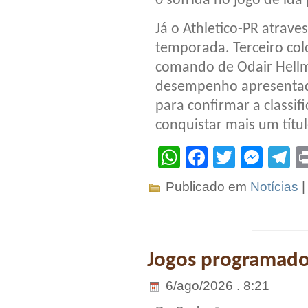
0 sofrida no jogo de ida
Já o Athletico-PR atra
temporada. Terceiro co
comando de Odair Hellm
desempenho apresentado
para confirmar a classif
conquistar mais um títul
WhatsApp
Facebook
Twitter
Mes
T
Publicado em
Notícias
Jogos programados
6/ago/2026 . 8:21