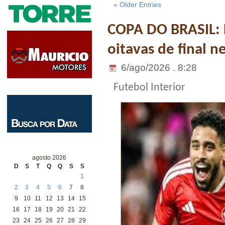
« Older Entries
COPA DO BRASIL: 
oitavas de final n
6/ago/2026 . 8:28
Futebol Interior
agosto 2026
D
S
T
Q
Q
S
S
1
2
3
4
5
6
7
8
9
10
11
12
13
14
15
16
17
18
19
20
21
22
23
24
25
26
27
28
29