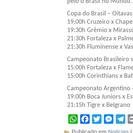
pelo o Brasil no Mundo.
Copa do Brasil – Oitavas 
19:00h Cruzeiro x Chap
19:30h Grêmio x Mirass
21:30h Fortaleza x Palm
21:30h Fluminense x Va
Campeonato Brasileiro 
15:00h Fortaleza x Flam
15:00h Corinthians x Ba
Campeonato Argentino 
19:00h Boca Juniors x E
21:15h Tigre x Belgrano
WhatsApp
Facebook
Twitter
Mes
T
Publicado em
Notícias