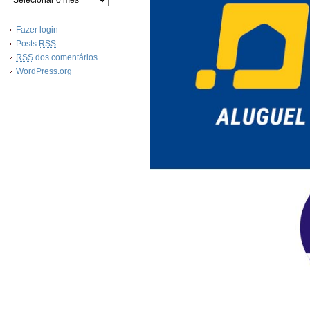
Fazer login
Posts
RSS
RSS
dos comentários
WordPress.org