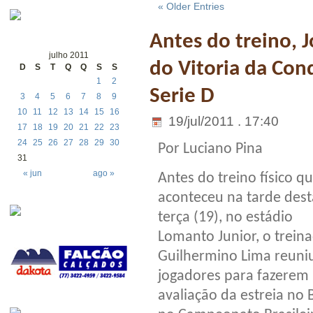
« Older Entries
Antes do treino, 
julho 2011
do Vitoria da Con
D
S
T
Q
Q
S
S
1
2
Serie D
3
4
5
6
7
8
9
10
11
12
13
14
15
16
19/jul/2011 . 17:40
17
18
19
20
21
22
23
24
25
26
27
28
29
30
Por Luciano Pina
31
« jun
ago »
Antes do treino físico q
aconteceu na tarde dest
terça (19), no estádio
Lomanto Junior, o trein
Guilhermino Lima reuni
jogadores para fazerem
avaliação da estreia no