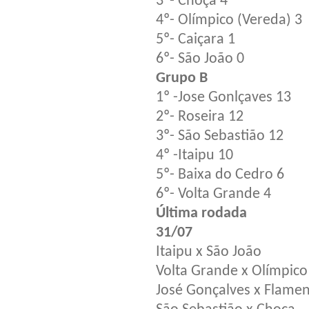
3º- Choça 4
4º- Olímpico (Vereda) 3
5º- Caiçara 1
6º- São João 0
Grupo B
1º -Jose Gonlçaves 13
2º- Roseira 12
3º- São Sebastião 12
4º -Itaipu 10
5º- Baixa do Cedro 6
6º- Volta Grande 4
Última rodada
31/07
Itaipu x São João
Volta Grande x Olímpico
José Gonçalves x Flame