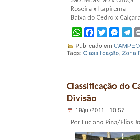
São Sebastião x Choça
Roseira x Itapirema
Baixa do Cedro x Caiçar
WhatsApp
Facebook
Twitter
Mes
T
Publicado em
CAMPEO
Tags:
Classificação
,
Zona 
Classificação do 
Divisão
19/jul/2011 . 10:57
Por Luciano Pina/Elias J