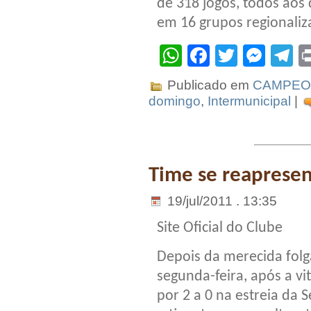
de 318 jogos, todos aos 
em 16 grupos regionaliz
WhatsApp
Facebook
Twitter
Mes
T
Publicado em
CAMPEO
domingo
,
Intermunicipal
|
Time se reapresen
19/jul/2011 . 13:35
Site Oficial do Clube
Depois da merecida folg
segunda-feira, após a vi
por 2 a 0 na estreia da S