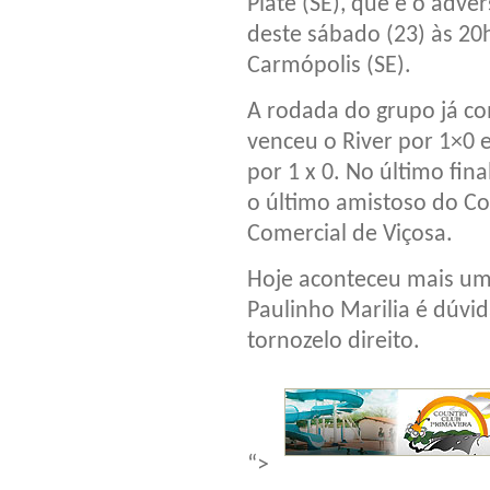
Plate (SE), que é o adver
deste sábado (23) às 20
Carmópolis (SE).
A rodada do grupo já c
venceu o River por 1×0 e
por 1 x 0. No último fin
o último amistoso do Co
Comercial de Viçosa.
Hoje aconteceu mais um 
Paulinho Marilia é dúvi
tornozelo direito.
“>