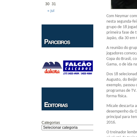
30
31
« jul
Com Neymar como p
nesta segunda-fei
grupo de 18 jogad
primeira fase de 
Japão, dia 30 em G
A reunião do grup
jogadores convoca
Copa do Brasil, c
Gama, o de ida na
Dos 18 selecionad
Augusto, do Beiji
exemplo, passou 
programas de TV. 
forma física.
Micale descarta a
desempenho da Ol
principal para te
2016.
Categorias
O treinador lembr