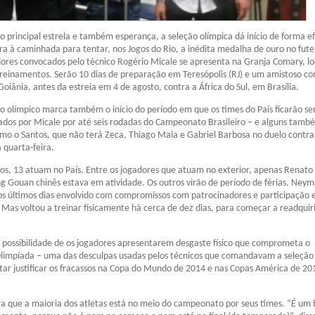
rincipal estrela e também esperança, a seleção olímpica dá início de forma ef
ra à caminhada para tentar, nos Jogos do Rio, a inédita medalha de ouro no fute
ores convocados pelo técnico Rogério Micale se apresenta na Granja Comary, lo
treinamentos. Serão 10 dias de preparação em Teresópolis (RJ) e um amistoso co
oiânia, antes da estreia em 4 de agosto, contra a África do Sul, em Brasília.
o olímpico marca também o início do período em que os times do País ficarão se
dos por Micale por até seis rodadas do Campeonato Brasileiro – e alguns tamb
omo o Santos, que não terá Zeca, Thiago Maia e Gabriel Barbosa no duelo contra
 quarta-feira.
os, 13 atuam no País. Entre os jogadores que atuam no exterior, apenas Renato
ng Gouan chinês estava em atividade. Os outros virão de período de férias. Neym
os últimos dias envolvido com compromissos com patrocinadores e participação
Mas voltou a treinar fisicamente há cerca de dez dias, para começar a readquiri
 possibilidade de os jogadores apresentarem desgaste físico que comprometa o
impíada – uma das desculpas usadas pelos técnicos que comandavam a seleção
ntar justificar os fracassos na Copa do Mundo de 2014 e nas Copas América de 20
a que a maioria dos atletas está no meio do campeonato por seus times. “É um