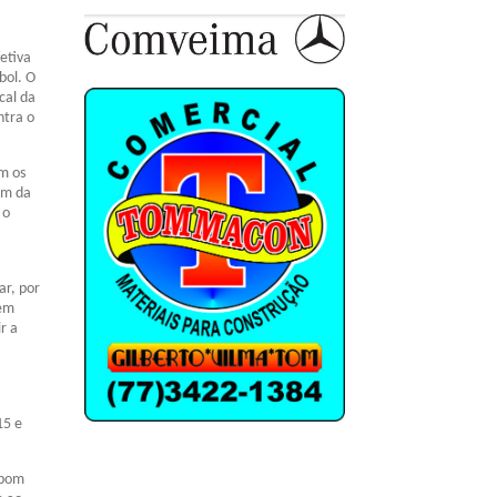
etiva
bol. O
cal da
ntra o
m os
ém da
 o
ar, por
 em
r a
15 e
 bom