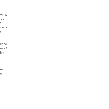
r
eijing
o ao
rá
pouca
e
Diego
enas 15
Alex
o
ima
 o