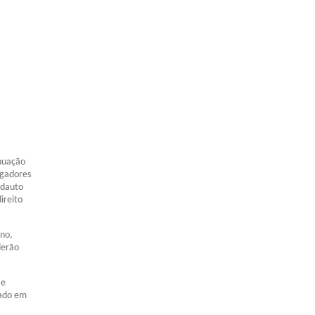
inuação
ogadores
Adauto
ireito
ano,
derão
 e
lado em