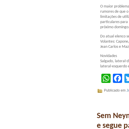
O maior problema 
rumores de que o 
limitações de uti
particulares para
próximo domingo
Do atual elenco 
Volantes: Capone,
Jean Carlos e Ma
Novidades
Salgado, lateral-d
lateral-esquerdo 
Wha
F
Publicado em
J
Sem Neyma
e segue p