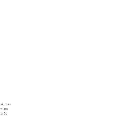
uai, mas
tel no
carão