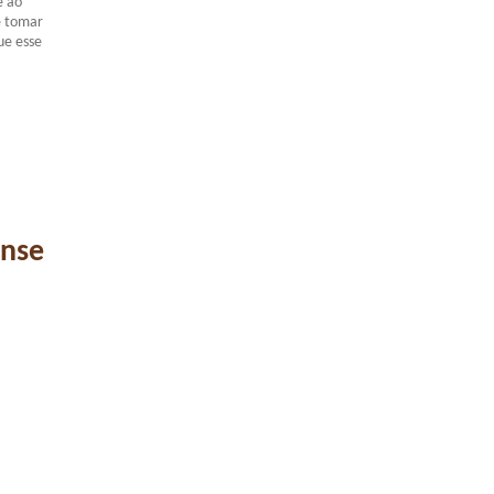
e ao
e tomar
ue esse
ense