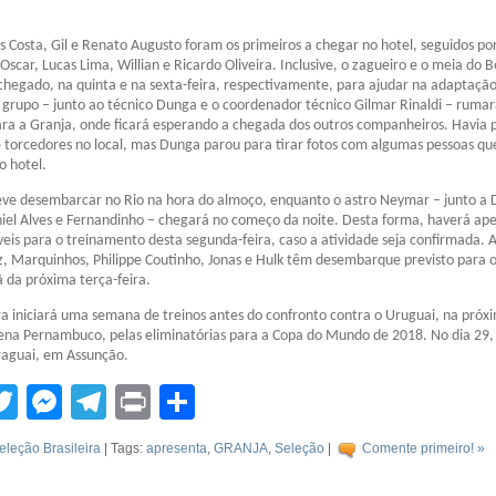
as Costa, Gil e Renato Augusto foram os primeiros a chegar no hotel, seguidos po
Oscar, Lucas Lima, Willian e Ricardo Oliveira. Inclusive, o zagueiro e o meia do B
hegado, na quinta e na sexta-feira, respectivamente, para ajudar na adaptaçã
e grupo – junto ao técnico Dunga e o coordenador técnico Gilmar Rinaldi – ruma
ra a Granja, onde ficará esperando a chegada dos outros companheiros. Havia 
torcedores no local, mas Dunga parou para tirar fotos com algumas pessoas qu
o hotel.
ve desembarcar no Rio na hora do almoço, enquanto o astro Neymar – junto a 
niel Alves e Fernandinho – chegará no começo da noite. Desta forma, haverá ap
veis para o treinamento desta segunda-feira, caso a atividade seja confirmada. 
z, Marquinhos, Philippe Coutinho, Jonas e Hulk têm desembarque previsto para 
da próxima terça-feira.
ira iniciará uma semana de treinos antes do confronto contra o Uruguai, na próx
rena Pernambuco, pelas eliminatórias para a Copa do Mundo de 2018. No dia 29,
raguai, em Assunção.
tsApp
acebook
Twitter
Messenger
Telegram
Print
Compartilhar
eleção Brasileira
| Tags:
apresenta
,
GRANJA
,
Seleção
|
Comente primeiro! »