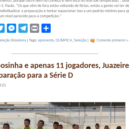
namento, porque não é nem no começo e nem está no final (de temporada)”, diss
e S. Paulo. “Os que vêm de fora estão voltando de férias, então a gente vai ter d
ndividualizar a preparação e tentar equacionar isso a um padrão mínimo para q
m nível parecido para a competição.”
tsApp
acebook
Twitter
Messenger
Telegram
Print
Compartilhar
eleção Brasileira
| Tags:
apresenta
,
OLÍMPICA
,
Seleção
|
Comente primeiro! »
sinha e apenas 11 jogadores, Juazeir
eparação para a Série D
8:21