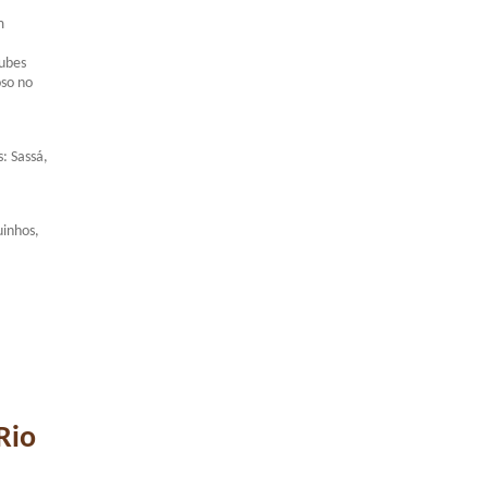
m
lubes
oso no
: Sassá,
uinhos,
Rio