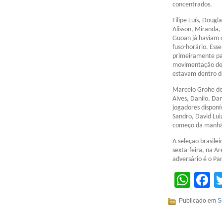
concentrados.
Filipe Luís, Dougl
Alisson, Miranda, 
Guoan já haviam c
fuso-horário. Ess
primeiramente pa
movimentação de 
estavam dentro d
Marcelo Grohe de
Alves, Danilo, Da
jogadores disponí
Sandro, David Lui
começo da manhã 
A seleção brasile
sexta-feira, na A
adversário é o Pa
Wha
F
Publicado em
S