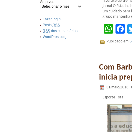
nível até de trei
Arquivos
jornal O Estado d
um cuidado para i
grupo mantenha u
Fazer login
Posts
RSS
Wha
F
RSS
dos comentários
WordPress.org
Publicado em
S
Com Barbo
inicia pr
31/maio/2016 . 
Esporte Total