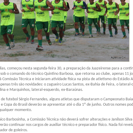
dias, começou nesta segunda-feira 30, a preparação da Juazeirense para a cont
sob o comando do técnico Quintino Barbosa, que retorna ao clube, apenas 11 j
 Comissão Técnica e iniciaram atividade física na pista de atletismo do Estádio 
penas três são novidades: o zagueiro Lucas Santos, ex-Bahia de Feira, o lateral-d
lina e Marquinhos, lateral-esquerdo, ex-Baraúnas.
 de futebol Sérgio Fernandes, alguns atletas que disputaram o Campeonato Bai
e Copa do Brasil deverão se apresentar até o dia 1º de junho. Outros nomes po
 qualquer momento.
ico Barbosinha, a Comissão Técnica não deverá sofrer alterações e Janílson Silva
verão continuar nos cargos de auxiliar técnico e preparador físico. Nada foi reve
ador de goleiros.