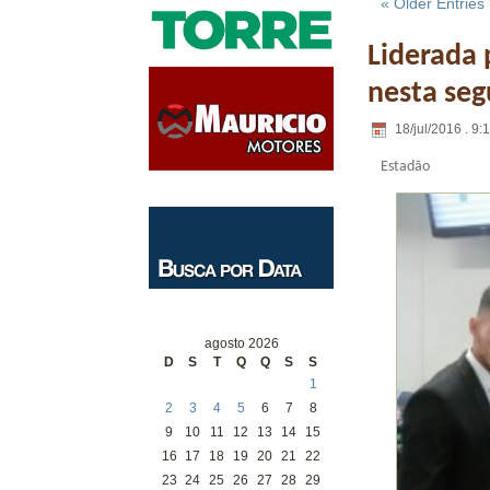
« Older Entries
Liderada 
nesta seg
18/jul/2016 . 9:
Estadão
agosto 2026
D
S
T
Q
Q
S
S
1
2
3
4
5
6
7
8
9
10
11
12
13
14
15
16
17
18
19
20
21
22
23
24
25
26
27
28
29