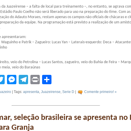
da Juazeirense – a falta de local para treinamento –, no entanto, se agrava co
Estádio Paulo Coelho não será liberado para uso na preparação do time. Com as
lização do Adauto Moraes, restam apenas os campos não oficiais de chácaras e c
 preparação da equipe. Na programação está previsto a realização de um amist
.
se apresentaram:
 Waguinho e Patrik – Zagueiro: Lucas Yan – Laterais-esquerdo: Deca – Atacantes
zinho
ireito, veio do Petrolina – Lucas Santos, zagueiro, veio do Bahia de Feira – Marq
e meia, veio do Baraúnas
tsApp
acebook
Twitter
Messenger
Telegram
Print
Compartilhar
uazeiro
| Tags:
apresenta
,
Juazeirense
,
Serie D
|
Comente primeiro! »
r, seleção brasileira se apresenta no 
ara Granja