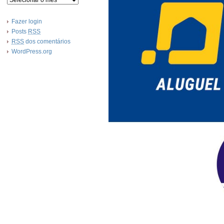
Fazer login
Posts
RSS
RSS
dos comentários
WordPress.org