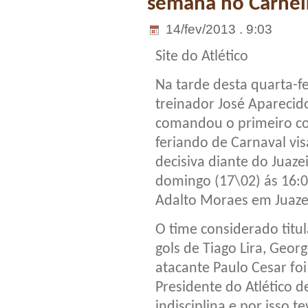
semana no Carnei
14/fev/2013 . 9:03
Site do Atlético
Na tarde desta quarta-fe
treinador José Aparecido
comandou o primeiro co
feriando de Carnaval vi
decisiva diante do Juaz
domingo (17\02) ás 16:0
Adalto Moraes em Juaze
O time considerado titu
gols de Tiago Lira, Geo
atacante Paulo Cesar fo
Presidente do Atlético d
indisciplina e por isso 