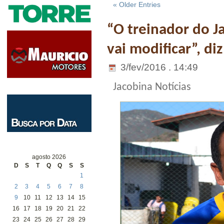
« Older Entries
“O treinador do J
vai modificar”, di
3/fev/2016 . 14:49
Jacobina Notícias
agosto 2026
D
S
T
Q
Q
S
S
1
2
3
4
5
6
7
8
9
10
11
12
13
14
15
16
17
18
19
20
21
22
23
24
25
26
27
28
29