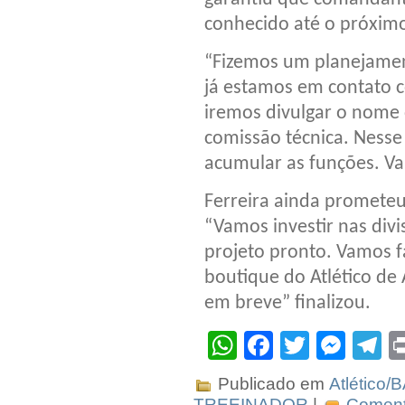
conhecido até o próxim
“Fizemos um planejame
já estamos em contato 
iremos divulgar o nome 
comissão técnica. Nes
acumular as funções. Va
Ferreira ainda prometeu 
“Vamos investir nas div
projeto pronto. Vamos 
boutique do Atlético de
em breve” finalizou.
WhatsApp
Facebook
Twitter
Mes
T
Publicado em
Atlético/
TREEINADOR
|
Comente