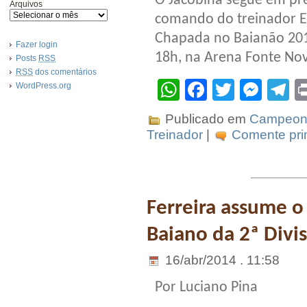
O Jacobina segue em pre
Arquivos
comando do treinador Ed
Chapada no Baianão 2016
Fazer login
18h, na Arena Fonte Nova
Posts
RSS
RSS
dos comentários
WhatsApp
Facebook
Twitter
Mes
T
WordPress.org
Publicado em
Campeona
Treinador
|
Comente prim
Ferreira assume 
Baiano da 2ª Divi
16/abr/2014 . 11:58
Por Luciano Pina