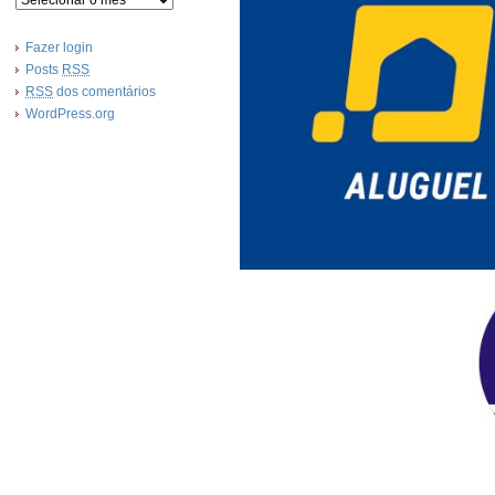
Fazer login
Posts
RSS
RSS
dos comentários
WordPress.org