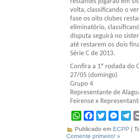
restantes jogarão em si
volta, classificando o ve
fase os oito clubes res
eliminatório, classifica
disputa seguirá no siste
até restarem os dois fina
Série C de 2013.
Confira a 1ª rodada do 
27/05 (domingo)
Grupo 4
Representante de Alagoa
Feirense x Representant
WhatsApp
Facebook
Twitter
Mes
T
Publicado em
ECPP
| T
Comente primeiro! »