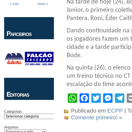
Na tarde de hoje (24),
« mar
maio »
Junior, o primeiro colet
Pantera, Roni, Éder Cait
Dando continuidade na 
os jogadores fazem um 
cidade e a tarde partici
Bode.
Na quinta (26), o elenco
um treino técnico no CT 
escalação do time acont
WhatsApp
Facebook
Twitter
Mes
T
Publicado em
ECPP
| T
Categorias
Comente primeiro! »
Arquivos