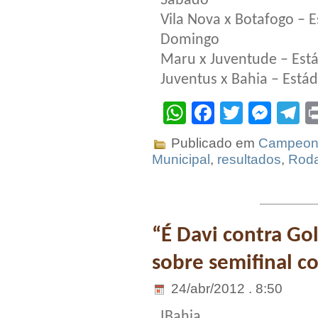
Sábado
Vila Nova x Botafogo – 
Domingo
Maru x Juventude – Está
Juventus x Bahia – Está
WhatsApp
Facebook
Twitter
Mes
T
Publicado em
Campeona
Municipal
,
resultados
,
Rod
“É Davi contra Gol
sobre semifinal c
24/abr/2012 . 8:50
IBahia