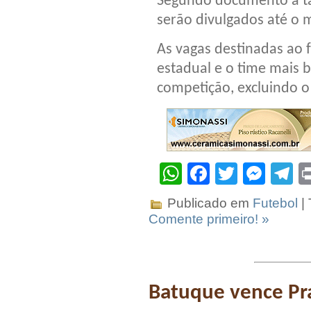
Segundo documento a ta
serão divulgados até o
As vagas destinadas ao 
estadual e o time mais b
competição, excluindo 
WhatsApp
Facebook
Twitter
Mes
T
Publicado em
Futebol
|
Comente primeiro! »
Batuque vence Pra