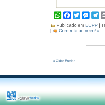
WhatsApp
Facebook
Twitter
Mes
T
Publicado em
ECPP
| T
|
Comente primeiro! »
« Older Entries