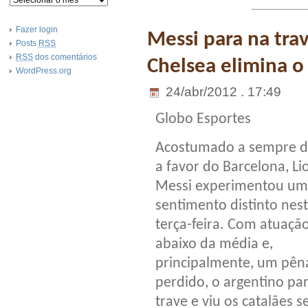
Fazer login
Messi para na trav
Posts
RSS
RSS
dos comentários
Chelsea elimina o
WordPress.org
24/abr/2012 . 17:49
Globo Esportes
Acostumado a sempre de
a favor do Barcelona, Li
Messi experimentou um
sentimento distinto nes
terça-feira. Com atuaçã
abaixo da média e,
principalmente, um pêna
perdido, o argentino pa
trave e viu os catalães 