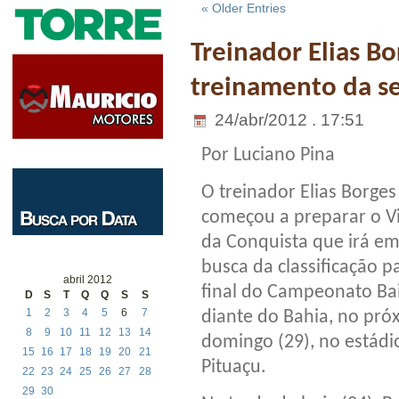
« Older Entries
Treinador Elias B
treinamento da se
24/abr/2012 . 17:51
Por Luciano Pina
O treinador Elias Borges
começou a preparar o Vi
da Conquista que irá e
busca da classificação p
abril 2012
final do Campeonato Ba
D
S
T
Q
Q
S
S
1
2
3
4
5
6
7
diante do Bahia, no pró
8
9
10
11
12
13
14
domingo (29), no estádi
15
16
17
18
19
20
21
Pituaçu.
22
23
24
25
26
27
28
29
30