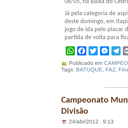
06/05, na Baixa do Cedr
Já pela categoria de asp
deste domingo, em Itap
jogo de ida pelo placar 
partida de volta para fic
WhatsApp
Facebook
Twitter
Mes
T
Publicado em
CAMPEO
Tags:
BATUQUE
,
FAZ
,
Fin
Campeonato Munic
Divisão
24/abr/2012 . 9:13