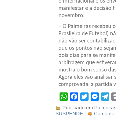
o Internacional e os env
manifestar e a decisão f
novembro.
– O Palmeiras recebeu 
Brasileira de Futebol) n
não vão ser contabilizad
que os pontos não sejam
dois dias para se manif
arbitragem que estiveram
mostra o bom senso das
Agora eles vão analisar s
comprovada, a partida v
WhatsApp
Facebook
Twitter
Mes
T
Publicado em
Palmeira
SUSPENDE
|
Comente p