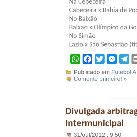
Na Cebeceira
Cabeceira x Bahia de Poç
No Baixão
Baixão x Olímpico da Goi
No Simão
Lazio x São Sebastião (tit
WhatsApp
Facebook
Twitter
Mes
T
Publicado em
Futebol 
Comente primeiro! »
Divulgada arbitra
Intermunicipal
31/out/2012 . 9:50