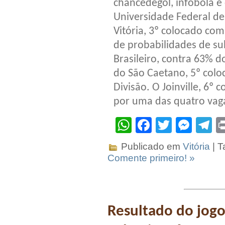
chancedegol, infobola e
Universidade Federal d
Vitória, 3º colocado co
de probabilidades de su
Brasileiro, contra 63% d
do São Caetano, 5º coloc
Divisão. O Joinville, 6º
por uma das quatro vag
WhatsApp
Facebook
Twitter
Mes
T
Publicado em
Vitória
| T
Comente primeiro! »
Resultado do jogo