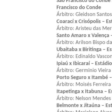
São Francisco do Conde 
Francisco do Conde
Árbitro: Gleidson Santos
Coarací x Crisópolis – E
Árbitro: Aristeu das Me
Santo Amaro x Valença 
Árbitro: Arilson Bispo d
Ubaitaba x Biritinga – E
Árbitro: Edinaldo Vascon
Ipiaú x Ibicaraí – Estádi
Árbitro: Germinio Vieir
Porto Seguro x Itambé –
Árbitro: Moisés Ferreir
Itapetinga x Itabuna – E
Árbitro: Nelson Mendes 
Belmonte x Jitaúna – Es