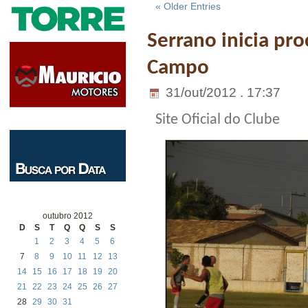
« Older Entries
Serrano inicia pr
Campo
31/out/2012 . 17:37
Site Oficial do Clube
outubro 2012
D
S
T
Q
Q
S
S
1
2
3
4
5
6
7
8
9
10
11
12
13
14
15
16
17
18
19
20
21
22
23
24
25
26
27
28
29
30
31