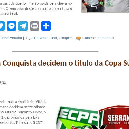
da partida que foi interrompida pela chuva no
5). O vencedor deste confronto enfrentará o
de na final.
tsApp
acebook
Twitter
Messenger
Telegram
Print
Compartilhar
utebol Amador
| Tags:
Cruzeiro
,
Final
,
Olimpico
|
Comente primeiro! »
a Conquista decidem o título da Copa S
6:34
nda mais a rivalidade, Vitória
errano decidem neste sábado
 no estádio Lomanto Junior, o
b 17, promovida pela Liga
esportos Terrestres (LCDT).