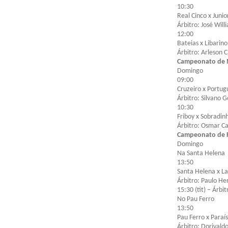
10:30
Real Cinco x Junio
Árbitro: José Will
12:00
Bateias x Libarino
Árbitro: Arleson 
Campeonato de 
Domingo
09:00
Cruzeiro x Portug
Árbitro: Silvano 
10:30
Friboy x Sobradin
Árbitro: Osmar C
Campeonato de F
Domingo
Na Santa Helena
13:50
Santa Helena x La
Árbitro: Paulo He
15:30 (tit) – Árb
No Pau Ferro
13:50
Pau Ferro x Paraís
Árbitro: Dorivald