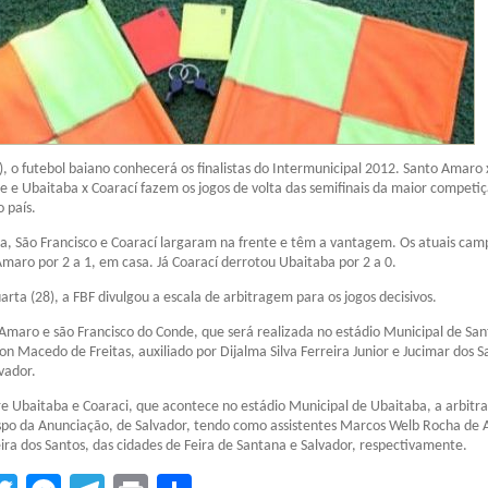
, o futebol baiano conhecerá os finalistas do Intermunicipal 2012. Santo Amaro 
e e Ubaitaba x Coarací fazem os jogos de volta das semifinais da maior competi
 país.
da, São Francisco e Coarací largaram na frente e têm a vantagem. Os atuais ca
aro por 2 a 1, em casa. Já Coarací derrotou Ubaitaba por 2 a 0.
arta (28), a FBF divulgou a escala de arbitragem para os jogos decisivos.
Amaro e são Francisco do Conde, que será realizada no estádio Municipal de San
on Macedo de Freitas, auxiliado por Dijalma Silva Ferreira Junior e Jucimar dos S
vador.
e Ubaitaba e Coaraci, que acontece no estádio Municipal de Ubaitaba, a arbit
ispo da Anunciação, de Salvador, tendo como assistentes Marcos Welb Rocha de
veira dos Santos, das cidades de Feira de Santana e Salvador, respectivamente.