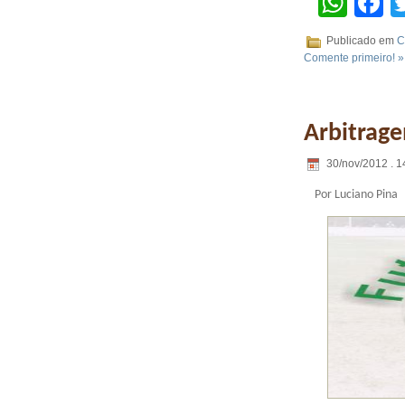
Wha
F
Publicado em
C
Comente primeiro! »
Arbitrag
30/nov/2012 . 1
Por Luciano Pina