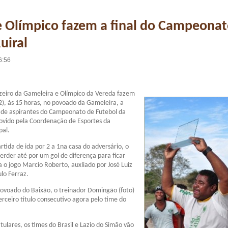
e Olímpico fazem a final do Campeona
uiral
6:56
uzeiro da Gameleira e Olímpico da Vereda fazem
), às 15 horas, no povoado da Gameleira, a
a de aspirantes do Campeonato de Futebol da
ovido pela Coordenação de Esportes da
pal.
tida de ida por 2 a 1na casa do adversário, o
erder até por um gol de diferença para ficar
a o jogo Marcio Roberto, auxliado por José Luiz
ulo Ferraz.
ovoado do Baixão, o treinador Domingão (foto)
erceiro título consecutivo agora pelo time do
tulares, os times do Brasil e Lazio do Simão vão