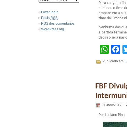
Para chegar a fina
eliminou o time d
Fazer login
empate em 0 a 0.
Posts
RSS
time da Simonassi 
RSS
dos comentários
Nenhuma das dua
WordPress.org
a partida termin
decisão será nas 
Wha
F
Publicado em
E
FBF Divul
Intermuni
30/nov/2012 . 1
Por Luciano Pina