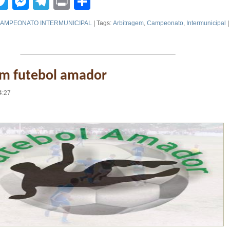
tsApp
acebook
Twitter
Messenger
Telegram
Print
Compartilhar
AMPEONATO INTERMUNICIPAL
| Tags:
Arbitragem
,
Campeonato
,
Intermunicipal
em futebol amador
4:27