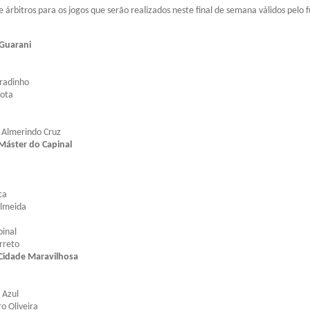
e árbitros para os jogos que serão realizados neste final de semana válidos pelo 
Guarani
radinho
Mota
o Almerindo Cruz
áster do Capinal
ca
Almeida
pinal
rreto
idade Maravilhosa
 Azul
o Oliveira