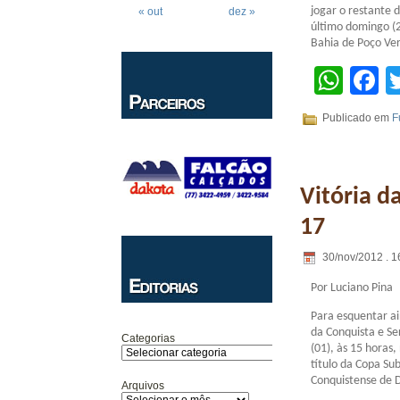
jogar o restante 
« out
dez »
último domingo (2
Bahia de Poço Ver
Wha
F
Publicado em
F
Vitória d
17
30/nov/2012 . 1
Por Luciano Pina
Para esquentar ai
da Conquista e S
Categorias
(01), às 15 horas,
título da Copa Su
Conquistense de D
Arquivos