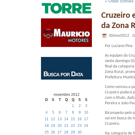
« Older Entries
Cruzeiro 
da Zona R
30/nov/2012 . 1
Por Luciano Pina
As equipes do Cr
neste domingo (02
final da categori
Zona Rural, prom
Prefeitura Munici
Como venceu a par
Cruzeiro poderá p
novembro 2012
com o título. Apit
D
S
T
Q
Q
S
S
Pereira e João Pa
1
2
3
4
5
6
7
8
9
10
Bicampeão pelo p
vai em busca do t
11
12
13
14
15
16
17
Cruzeiro.
18
19
20
21
22
23
24
25
26
27
28
29
30
Na categoria de ti