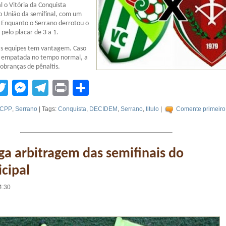
l o Vitória da Conquista
o União da semifinal, com um
 Enquanto o Serrano derrotou o
pelo placar de 3 a 1.
s equipes tem vantagem. Caso
e empatada no tempo normal, a
cobranças de pênaltis.
tsApp
acebook
Twitter
Messenger
Telegram
Print
Compartilhar
CPP
,
Serrano
| Tags:
Conquista
,
DECIDEM
,
Serrano
,
titulo
|
Comente primeiro
ga arbitragem das semifinais do
cipal
4:30