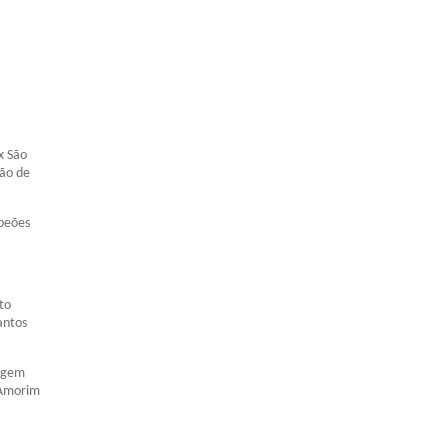
x São
ção de
mpeões
to
antos
ragem
 Amorim