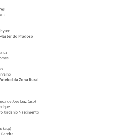
res
iam
Cleyson
Máster do Pradoso
uesa
Gomes
ho
arvalho
utebol da Zona Rural
goa de José Luiz (asp)
nrique
itro Jordanio Nascimento
o (asp)
o Pereira