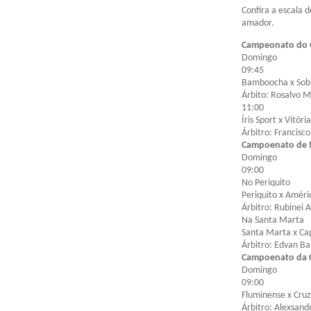
Confira a escala d
amador.
Campeonato do 
Domingo
09:45
Bamboocha x Sob
Árbito: Rosalvo 
11:00
Íris Sport x Vitória
Árbitro: Francisc
Campoenato de M
Domingo
09:00
No Periquito
Periquito x Améri
Árbitro: Rubinei 
Na Santa Marta
Santa Marta x Ca
Árbitro: Edvan Ba
Campoenato da C
Domingo
09:00
Fluminense x Cruz
Árbitro: Alexsandr