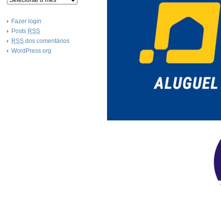
Fazer login
Posts
RSS
RSS
dos comentários
WordPress.org