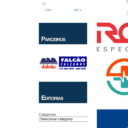
31
« fev
abr »
Categorias