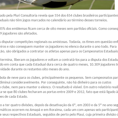
do pela Pluri Consultoria revela que 554 dos 654 clubes brasileiros participante
duais não têm jogos marcados no calendário ao término desses torneios.
e 85% dos emblemas ficam cerca de oito meses sem partidas oficiais. Como conse
9 jogadores são afetados.
es disputar competições regionais ou amistosas. Todavia, os times em questão e
eiros e não conseguem manter os jogadores no elenco durante o ano todo. Para
ção, são obrigados a contratar os atletas apenas para os Campeonatos Estaduais
termina, liberam os jogadores e voltam a contratá-los para a disputa dos Estadu
ndo em conta que cada Estadual dura cerca de quatro meses, 10.309 jogadores 
ividade durante os restantes oito meses do ano.
 bola de neve para os clubes, principalmente os pequenos. Sem campeonatos pa
 diminui consideravelmente. Por conseguinte, não há dinheiro para os custos
o clube, nem para manter o elenco. O resultado é visível. Em outro relatório rea
ata-se que 80 clubes fecharam as portas entre 2009 e 2012, fato que está ligado à
ões de cada Estado.
co a ter quatro divisões, depois da desativação da 6ª, em 2003 e da 5ª no ano se
amáticos ocorrem no Amapá e em Roraima, cada um com apenas seis participant
e seus respectivos Estaduais, seguidos de perto pelo Piauí, cuja primeira divisão 