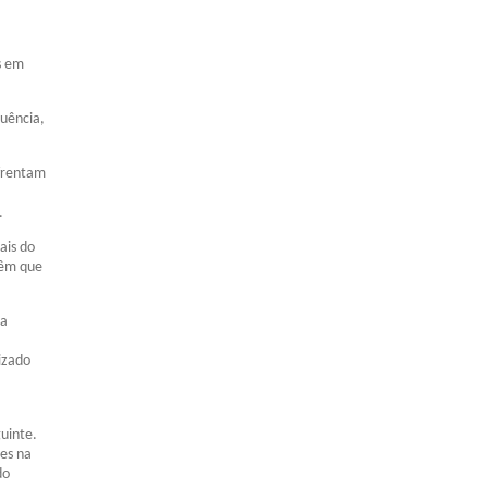
s em
quência,
nfrentam
.
ais do
têm que
ra
lizado
guinte.
es na
do