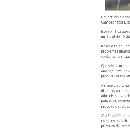
Um estudo elabora
Campeonatos Esta
Isto significa qu
um total de 10.30
Resta a tais club
problemas financ
contornar a situa
Quando o torneio 
ano seguinte. Te
procurar outra at
A situação é uma
disputar, a renda
administrativos d
pela Pluri, const
redução das divis
São Paulo é o úni
Os casos mais dr
primeira divisão d