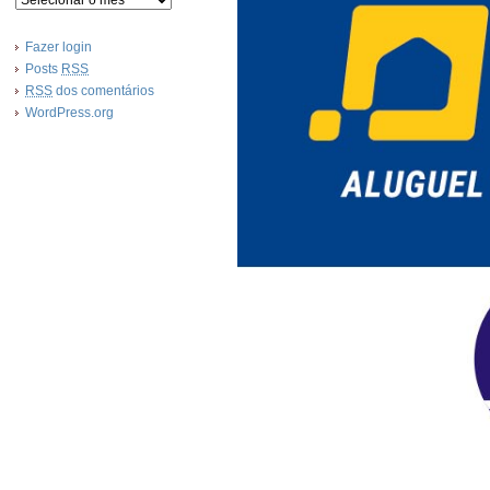
Fazer login
Posts
RSS
RSS
dos comentários
WordPress.org