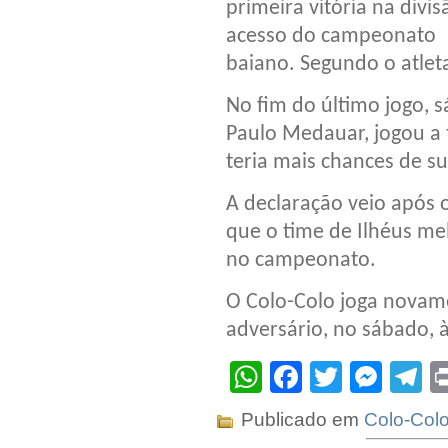
primeira vitória na divis
acesso do campeonato
baiano. Segundo o atleta
No fim do último jogo, s
Paulo Medauar, jogou a
teria mais chances de su
A declaração veio após 
que o time de Ilhéus me
no campeonato.
O Colo-Colo joga novame
adversário, no sábado, 
WhatsApp
Facebook
Twitter
Mes
T
Publicado em
Colo-Col