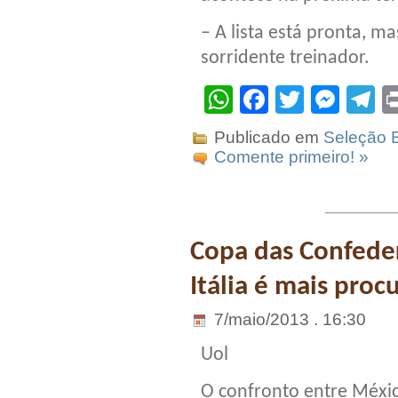
– A lista está pronta, ma
sorridente treinador.
WhatsApp
Facebook
Twitter
Mes
T
Publicado em
Seleção B
Comente primeiro! »
Copa das Confeder
Itália é mais proc
7/maio/2013 . 16:30
Uol
O confronto entre Méxi