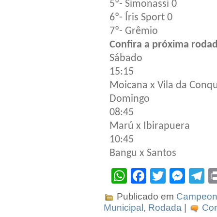
5º- Simonassi 0
6º- Íris Sport 0
7º- Grêmio
Confira a próxima rodad
Sábado
15:15
Moicana x Vila da Conqu
Domingo
08:45
Marú x Ibirapuera
10:45
Bangu x Santos
WhatsApp
Facebook
Twitter
Mes
T
Publicado em
Campeona
Municipal
,
Rodada
|
Com