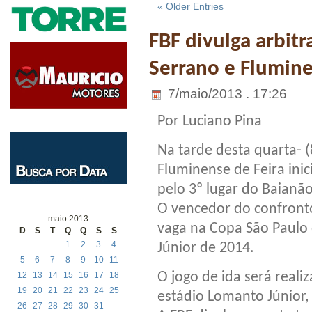
« Older Entries
FBF divulga arbit
Serrano e Flumin
7/maio/2013 . 17:26
Por Luciano Pina
Na tarde desta quarta- (
Fluminense de Feira inic
pelo 3º lugar do Baianã
O vencedor do confronto
maio 2013
vaga na Copa São Paulo 
D
S
T
Q
Q
S
S
1
2
3
4
Júnior de 2014.
5
6
7
8
9
10
11
O jogo de ida será reali
12
13
14
15
16
17
18
19
20
21
22
23
24
25
estádio Lomanto Júnior, 
26
27
28
29
30
31