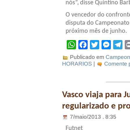
nós”, disse Quintino Bar
O vencedor do confronto
disputa do Campeonato B
próximo mês de junho.
WhatsApp
Facebook
Twitter
Mes
T
Publicado em
Campeona
HORARIOS
|
Comente p
Vasco viaja para 
regularizado e pr
7/maio/2013 . 8:35
Futnet