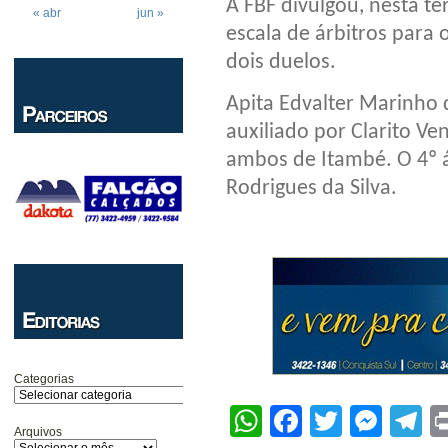
A FBF divulgou, nesta ter
« abr
jun »
escala de árbitros para 
dois duelos.
Apita Edvalter Marinho d
auxiliado por Clarito Ve
ambos de Itambé. O 4º á
Rodrigues da Silva.
Categorias
WhatsApp
Facebook
Twitter
Mes
T
Arquivos