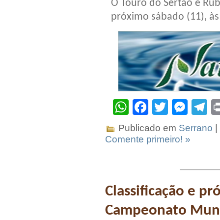
O Touro do Sertão e Rub
próximo sábado (11), às 
WhatsApp
Facebook
Twitter
Mes
T
Publicado em
Serrano
|
Comente primeiro! »
Classificação e p
Campeonato Munic