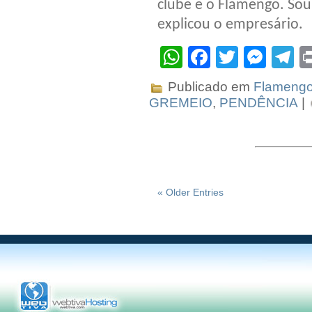
clube e o Flamengo. Sou
explicou o empresário.
WhatsApp
Facebook
Twitter
Mes
T
Publicado em
Flameng
GREMEIO
,
PENDÊNCIA
|
« Older Entries