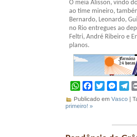
O meia Alisson, vindo d
ao time mineiro, também
Bernardo, Leonardo, Gu
no Rio entregues ao de
Feltri, André Ribeiro e 
planos.
WhatsApp
Facebook
Twitter
Mes
T
Publicado em
Vasco
| T
primeiro! »